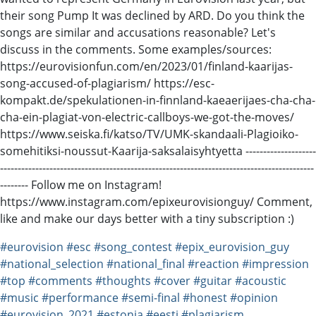
their song Pump It was declined by ARD. Do you think the
songs are similar and accusations reasonable? Let's
discuss in the comments. Some examples/sources:
https://eurovisionfun.com/en/2023/01/finland-kaarijas-
song-accused-of-plagiarism/ https://esc-
kompakt.de/spekulationen-in-finnland-kaeaerijaes-cha-cha-
cha-ein-plagiat-von-electric-callboys-we-got-the-moves/
https://www.seiska.fi/katso/TV/UMK-skandaali-Plagioiko-
somehitiksi-noussut-Kaarija-saksalaisyhtyetta --------------------
-----------------------------------------------------------------------------------------
-------- Follow me on Instagram!
https://www.instagram.com/epixeurovisionguy/ Comment,
like and make our days better with a tiny subscription :)
#eurovision
#esc
#song_contest
#epix_eurovision_guy
#national_selection
#national_final
#reaction
#impression
#top
#comments
#thoughts
#cover
#guitar
#acoustic
#music
#performance
#semi-final
#honest
#opinion
#eurovision_2021
#estonia
#eesti
#plagiarism