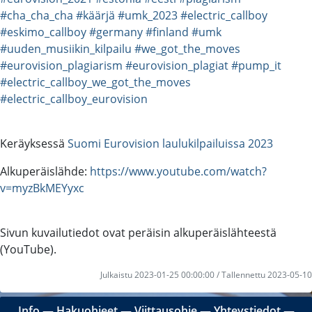
#cha_cha_cha
#käärjä
#umk_2023
#electric_callboy
#eskimo_callboy
#germany
#finland
#umk
#uuden_musiikin_kilpailu
#we_got_the_moves
#eurovision_plagiarism
#eurovision_plagiat
#pump_it
#electric_callboy_we_got_the_moves
#electric_callboy_eurovision
Keräyksessä
Suomi Eurovision laulukilpailuissa 2023
Alkuperäislähde:
https://www.youtube.com/watch?
v=myzBkMEYyxc
Sivun kuvailutiedot ovat peräisin alkuperäislähteestä
(YouTube).
Julkaistu 2023-01-25 00:00:00 / Tallennettu 2023-05-10
Info
―
Hakuohjeet
―
Viittausohje
―
Yhteystiedot
―