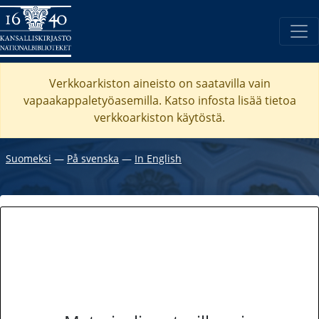
Verkkoarkiston aineisto on saatavilla vain
vapaakappaletyöasemilla. Katso
infosta
lisää tietoa
verkkoarkiston käytöstä.
Suomeksi
―
På svenska
―
In English