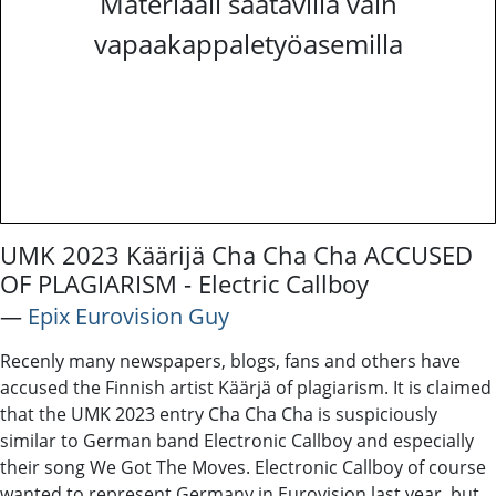
Materiaali saatavilla vain
vapaakappaletyöasemilla
UMK 2023 Käärijä Cha Cha Cha ACCUSED
OF PLAGIARISM - Electric Callboy
―
Epix Eurovision Guy
Recenly many newspapers, blogs, fans and others have
accused the Finnish artist Käärjä of plagiarism. It is claimed
that the UMK 2023 entry Cha Cha Cha is suspiciously
similar to German band Electronic Callboy and especially
their song We Got The Moves. Electronic Callboy of course
wanted to represent Germany in Eurovision last year, but