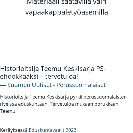
Materiaali saatavilla vain
vapaakappaletyöasemilla
Historioitsija Teemu Keskisarja PS-
ehdokkaaksi – tervetuloa!
―
Suomen Uutiset - Perussuomalaiset
Historioitsija Teemu Keskisarja pyrkii perussuomalaisten
riveissä eduskuntaan. Tervetuloa mukaan porukkaan,
Teemu!
Keräyksessä
Eduskuntavaalit 2023