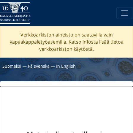
Verkkoarkiston aineisto on saatavilla vain
vapaakappaletyöasemilla. Katso
infosta
lisää tietoa
verkkoarkiston käytöstä.
Suomeksi
―
På svenska
―
In English