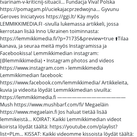
tvarinam-v-kriticnij-situacii… Fundacja Viva! Polska
https://pomagam.pl/uciekajacprzedwojna… Gyvunu
Geroves Iniciatyvos https://ggi.lt/ Käy myös
LEMMIKKIMEDIA.FI -sivulla lukemassa artikkeli, jossa
kerrotaan lisää Inno Ukrainen toiminnasta:
https://lemmikkimedia.fi/?p=71735&preview=true ⬆️Tilaa
kanava, ja seuraa meitä myös Instagramissa ja
Facebookissa! Lemmikkimedian instagram:
(@lemmikkimedia) • Instagram photos and videos
https://www.instagram.com › lemmikkimedia
Lemmikkimedian facebook:
https://www.facebook.com/lemmikkimedia/ Artikkeleita,
kuvia ja videoita löydät Lemmikkimedian sivuilta:
https://lemmikkimedia.fi ——————————————
Mush https://www.mushbarf.com/fi/ Megaeläin
https://www.megaelain.fi Jos haluat tietää lisää
lemmikeistä… KOIRAT: Kaikki Lemmikkimedian videot
koirista löydät täältä: https://youtube.com/playlist?
list=PLm... KISSAT: Kaikki videomme kissoista löydät täältä: