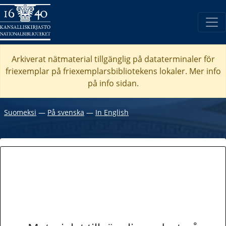
Arkiverat nätmaterial tillgänglig på dataterminaler för
friexemplar på friexemplarsbibliotekens lokaler. Mer info
på info sidan.
Suomeksi
―
På svenska
―
In English