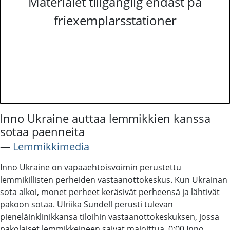
Materialet tillgänglig endast på
friexemplarsstationer
Inno Ukraine auttaa lemmikkien kanssa
sotaa paenneita
―
Lemmikkimedia
Inno Ukraine on vapaaehtoisvoimin perustettu
lemmikillisten perheiden vastaanottokeskus. Kun Ukrainan
sota alkoi, monet perheet keräsivät perheensä ja lähtivät
pakoon sotaa. Ulriika Sundell perusti tulevan
pieneläinklinikkansa tiloihin vastaanottokeskuksen, jossa
pakolaiset lemmikkeineen saivat majoittua. 0:00 Inno