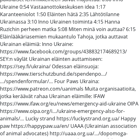
Ukraine 0:54 Vastaanottokeskuksen idea 1:17
Karanteeniolot 1:50 Eläinten hätä 2:35 Lähtötilanne
Ukrainassa 3:10 Inno Ukrainen toiminta 4:15 Hanna
Ruzichin perheen matka 5:08 Miten minä voin auttaa? 6:15
Eläinlääkäriasemien mukaantulo Tahoja, jotka auttavat
Ukrainan eläimiä: Inno Ukraine:
https://www.facebook.com/groups/438832174689213/
SEY:n väylät Ukrainan eläinten auttamiseen:
https://sey.fi/ukraina/ Odessan eläinsuoja:
https://www.tierschutzbund.de/spendenpo…/
…/spendenformular/… Four Paws Ukraina:
https://www.patreon.com/uanimals Muita organisaatioita,
jotka keräävät rahaa Ukrainan eläimille: IFAW
https://www.ifaw.org/eu/news/emergency-aid-ukraine OIPA
https://www.oipa.org/i…/ukraine-emergency-also-for-
animals/… Lucky strand https://luckystrand.org.ua/ Happy
paw https://happypaw.ua/en/ UAAA (Ukrainian association
of animal advocates) http://uaaa.org.ua/…/dopomoga-