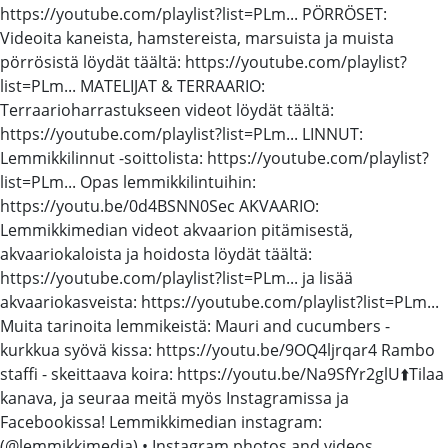
https://youtube.com/playlist?list=PLm... PÖRRÖSET:
Videoita kaneista, hamstereista, marsuista ja muista
pörrösistä löydät täältä: https://youtube.com/playlist?
list=PLm... MATELIJAT & TERRAARIO:
Terraarioharrastukseen videot löydät täältä:
https://youtube.com/playlist?list=PLm... LINNUT:
Lemmikkilinnut -soittolista: https://youtube.com/playlist?
list=PLm... Opas lemmikkilintuihin:
https://youtu.be/0d4BSNN0Sec AKVAARIO:
Lemmikkimedian videot akvaarion pitämisestä,
akvaariokaloista ja hoidosta löydät täältä:
https://youtube.com/playlist?list=PLm... ja lisää
akvaariokasveista: https://youtube.com/playlist?list=PLm...
Muita tarinoita lemmikeistä: Mauri and cucumbers -
kurkkua syövä kissa: https://youtu.be/9OQ4ljrqar4 Rambo
staffi - skeittaava koira: https://youtu.be/Na9SfYr2glU⬆️Tilaa
kanava, ja seuraa meitä myös Instagramissa ja
Facebookissa! Lemmikkimedian instagram:
(@lemmikkimedia) • Instagram photos and videos