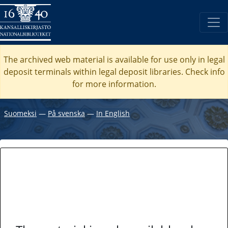
The archived web material is available for use only in legal
deposit terminals within legal deposit libraries. Check
info
for more information.
Suomeksi
―
På svenska
―
In English