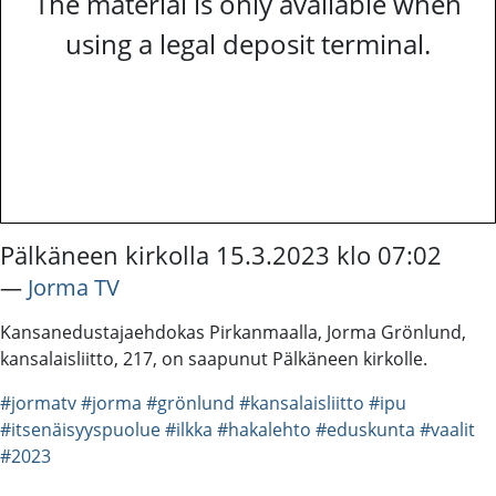
The material is only available when
using a legal deposit terminal.
Pälkäneen kirkolla 15.3.2023 klo 07:02
―
Jorma TV
Kansanedustajaehdokas Pirkanmaalla, Jorma Grönlund,
kansalaisliitto, 217, on saapunut Pälkäneen kirkolle.
#jormatv
#jorma
#grönlund
#kansalaisliitto
#ipu
#itsenäisyyspuolue
#ilkka
#hakalehto
#eduskunta
#vaalit
#2023