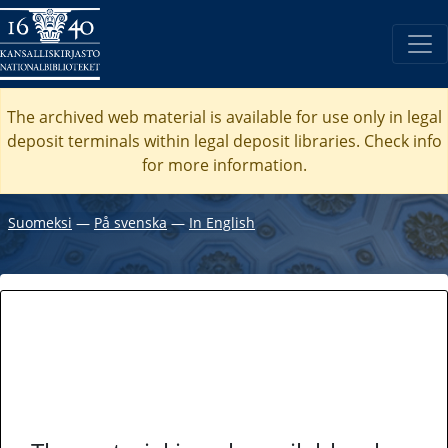
The archived web material is available for use only in legal
deposit terminals within legal deposit libraries. Check
info
for more information.
Suomeksi
―
På svenska
―
In English