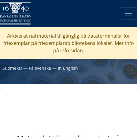
Arkiverat nätmaterial tillgänglig på dataterminaler för
friexemplar på friexemplarsbibliotekens lokaler. Mer info
på info sidan.
Suomeksi
―
På svenska
―
In English