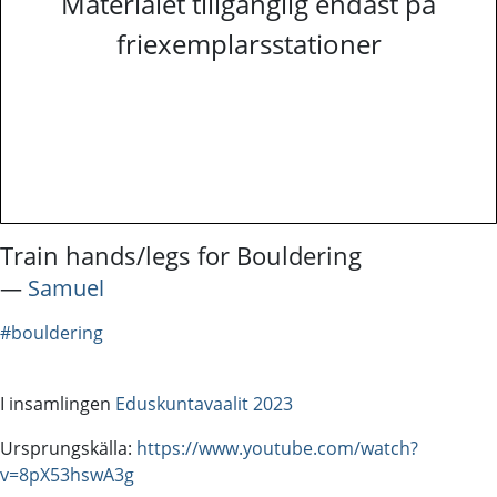
Materialet tillgänglig endast på
friexemplarsstationer
Train hands/legs for Bouldering
―
Samuel
#bouldering
I insamlingen
Eduskuntavaalit 2023
Ursprungskälla:
https://www.youtube.com/watch?
v=8pX53hswA3g