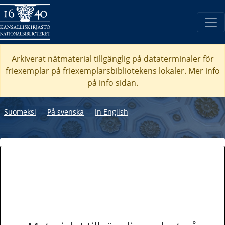
Arkiverat nätmaterial tillgänglig på dataterminaler för
friexemplar på friexemplarsbibliotekens lokaler. Mer info
på info sidan.
Suomeksi
―
På svenska
―
In English