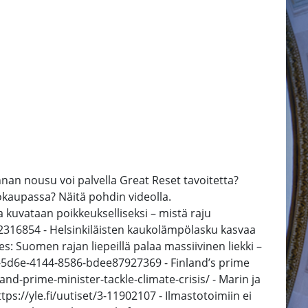
nan nousu voi palvella Great Reset tavoitetta?
tökaupassa? Näitä pohdin videolla.
 kuvataan poikkeukselliseksi – mistä raju
3-12316854 - Helsinkiläisten kaukolämpölasku kasvaa
s: Suomen rajan liepeillä palaa massiivinen liekki –
ec-5d6e-4144-8586-bdee87927369 - Finland’s prime
nd-prime-minister-tackle-climate-crisis/ - Marin ja
ps://yle.fi/uutiset/3-11902107 - Ilmastotoimiin ei