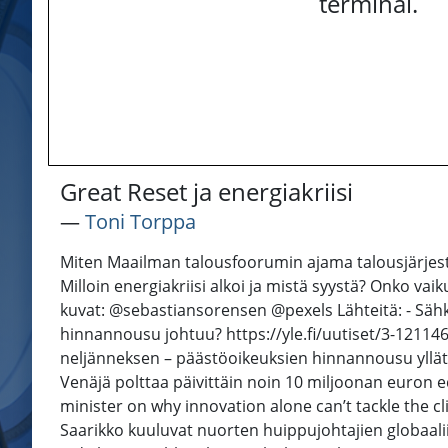
terminal.
Great Reset ja energiakriisi
―
Toni Torppa
Miten Maailman talousfoorumin ajama talousjärjestel
Milloin energiakriisi alkoi ja mistä syystä? Onko va
kuvat: @sebastiansorensen @pexels Lähteitä: - Sähkö
hinnannousu johtuu? https://yle.fi/uutiset/3-1211468
neljänneksen – päästöoikeuksien hinnannousu yllätti 
Venäjä polttaa päivittäin noin 10 miljoonan euron 
minister on why innovation alone can’t tackle the c
Saarikko kuuluvat nuorten huippujohtajien globaaliin