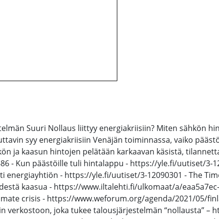
män Suuri Nollaus liittyy energiakriisiin? Miten sähkön hin
ikuttavin syy energiakriisiin Venäjän toiminnassa, vaiko pääs
n ja kaasun hintojen pelätään karkaavan käsistä, tilannetta
6 - Kun päästöille tuli hintalappu - https://yle.fi/uutiset/
energiayhtiön - https://yle.fi/uutiset/3-12090301 - The Time
edestä kaasua - https://www.iltalehti.fi/ulkomaat/a/eaa5a7
limate crisis - https://www.weforum.org/agenda/2021/05/finla
 verkostoon, joka tukee talousjärjestelmän “nollausta” – htt