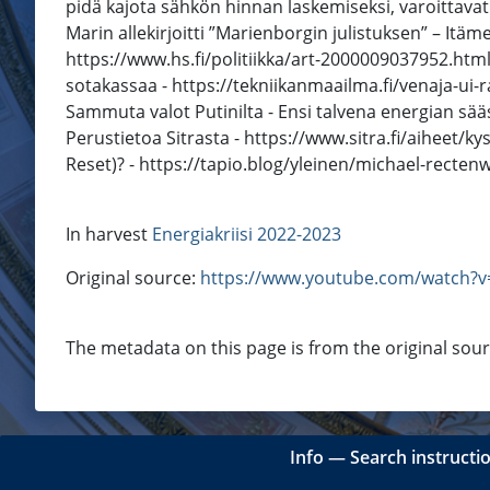
pidä kajota sähkön hinnan laskemiseksi, varoittavat 
Marin allekirjoitti ”Marienborgin julistuksen” – It
https://www.hs.fi/politiikka/art-2000009037952.html
sotakassaa - https://tekniikanmaailma.fi/venaja-ui
Sammuta valot Putinilta - Ensi talvena energian sä
Perustietoa Sitrasta - https://www.sitra.fi/aiheet/
Reset)? - https://tapio.blog/yleinen/michael-recten
In harvest
Energiakriisi 2022-2023
Original source:
https://www.youtube.com/watch?
The metadata on this page is from the original sou
Info
―
Search instructi