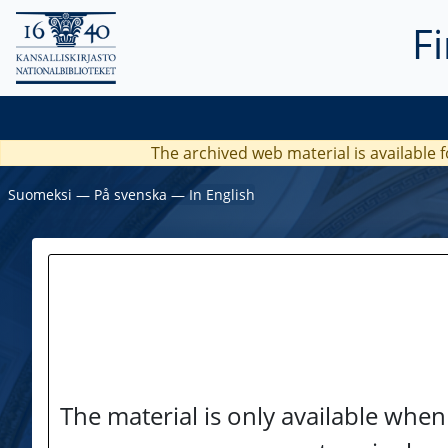
F
The archived web material is available f
Suomeksi
―
På svenska
―
In English
The material is only available when