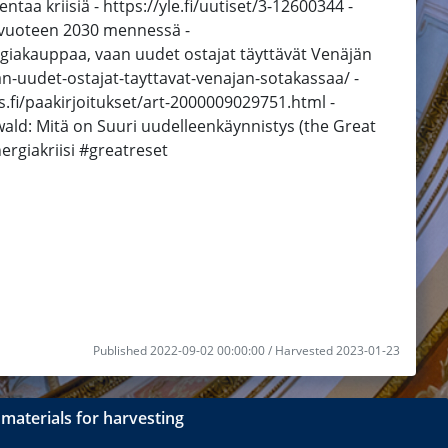
aa kriisiä - https://yle.fi/uutiset/3-12600344 -
on vuoteen 2030 mennessä -
ergiakauppaa, vaan uudet ostajat täyttävät Venäjän
an-uudet-ostajat-tayttavat-venajan-sotakassaa/ -
.fi/paakirjoitukset/art-2000009029751.html -
nwald: Mitä on Suuri uudelleenkäynnistys (the Great
ergiakriisi #greatreset
Published 2022-09-02 00:00:00 / Harvested 2023-01-23
materials for harvesting