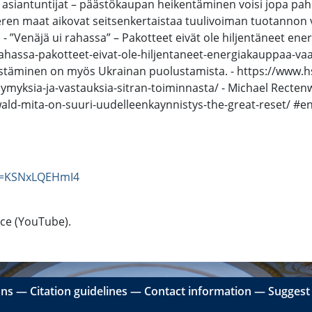
asiantuntijat – päästökaupan heikentäminen voisi jopa pahent
ämeren maat aikovat seitsen­kertaistaa tuuli­voiman tuotann
 - ”Venäjä ui rahassa” – Pakotteet eivät ole hiljentäneet en
-rahassa-pakotteet-eivat-ole-hiljentaneet-energiakauppaa-va
ästäminen on myös Ukrainan puolustamista. - https://www.hs
kysymyksia-ja-vastauksia-sitran-toiminnasta/ - Michael Recte
wald-mita-on-suuri-uudelleenkaynnistys-the-great-reset/ #en
v=KSNxLQEHmI4
rce (YouTube).
ons
―
Citation guidelines
―
Contact information
―
Suggest 