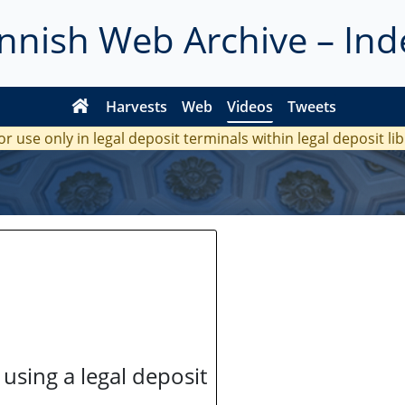
innish Web Archive – Ind
Harvests
Web
Videos
Tweets
or use only in legal deposit terminals within legal deposit li
 using a legal deposit