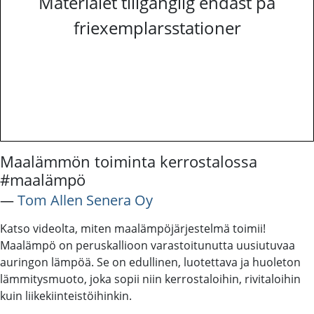
Materialet tillgänglig endast på
friexemplarsstationer
Maalämmön toiminta kerrostalossa
#maalämpö
―
Tom Allen Senera Oy
Katso videolta, miten maalämpöjärjestelmä toimii!
Maalämpö on peruskallioon varastoitunutta uusiutuvaa
auringon lämpöä. Se on edullinen, luotettava ja huoleton
lämmitysmuoto, joka sopii niin kerrostaloihin, rivitaloihin
kuin liikekiinteistöihinkin.