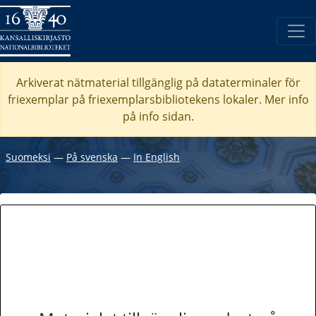
Arkiverat nätmaterial tillgänglig på dataterminaler för
friexemplar på friexemplarsbibliotekens lokaler. Mer info
på info sidan.
Suomeksi
―
På svenska
―
In English