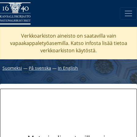
Verkkoarkiston aineisto on saatavilla vain
vapaakappaletyöasemilla. Katso
infosta
lisää tietoa
verkkoarkiston käytöstä.
Suomeksi
―
På svenska
―
In English