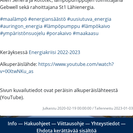
Gebwell sekä rahoittajana St1 Lähienergia.
#maalämpö
#energiansäästö
#uusiutuva_energia
#auringon_energia
#lämpöpumppu
#lämpökaivo
#ympäristönsuojelu
#porakaivo
#maakaasu
Keräyksessä
Energiakriisi 2022-2023
Alkuperäislähde:
https://www.youtube.com/watch?
v=IXXtwNKu_as
Sivun kuvailutiedot ovat peräisin alkuperäislähteestä
(YouTube).
Julkaistu 2020-02-19 00:00:00 / Tallennettu 2023-01-03
Info
―
Hakuohjeet
―
Viittausohje
―
Yhteystiedot
―
Ehdota kerättävää sisältöä