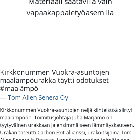
Materiaali saatavilla vain
vapaakappaletyöasemilla
Kirkkonummen Vuokra-asuntojen
maalämpöurakka täytti odotukset
#maalämpö
―
Tom Allen Senera Oy
Kirkkonummen Vuokra-asuntojen neljä kiinteistöä siirtyi
maalämpöön. Toimitusjohtaja Juha Marjamo on
tyytyväinen urakkaan ja ensimmäiseen lämmityskauteen.
Urakan toteutti Carbon Exit-allianssi, urakoitsijoina Tom
Allen Senera ja Rototec, lämpöpumppujen toimittajana