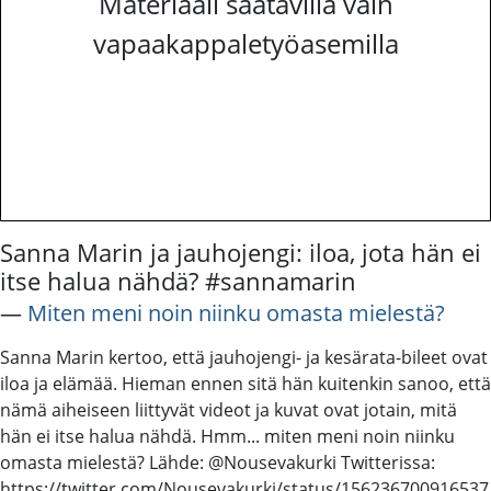
Materiaali saatavilla vain
vapaakappaletyöasemilla
Sanna Marin ja jauhojengi: iloa, jota hän ei
itse halua nähdä? #sannamarin
―
Miten meni noin niinku omasta mielestä?
Sanna Marin kertoo, että jauhojengi- ja kesärata-bileet ovat
iloa ja elämää. Hieman ennen sitä hän kuitenkin sanoo, että
nämä aiheiseen liittyvät videot ja kuvat ovat jotain, mitä
hän ei itse halua nähdä. Hmm... miten meni noin niinku
omasta mielestä? Lähde: @Nousevakurki Twitterissa:
https://twitter.com/Nousevakurki/status/156236700916537