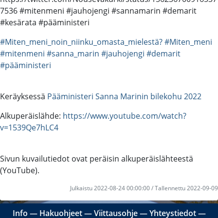
7536 #mitenmeni #jauhojengi #sannamarin #demarit
#kesärata #pääministeri
#Miten_meni_noin_niinku_omasta_mielestä?
#Miten_meni
#mitenmeni
#sanna_marin
#jauhojengi
#demarit
#pääministeri
Keräyksessä
Pääministeri Sanna Marinin bilekohu 2022
Alkuperäislähde:
https://www.youtube.com/watch?
v=1539Qe7hLC4
Sivun kuvailutiedot ovat peräisin alkuperäislähteestä
(YouTube).
Julkaistu 2022-08-24 00:00:00 / Tallennettu 2022-09-09
Info
―
Hakuohjeet
―
Viittausohje
―
Yhteystiedot
―