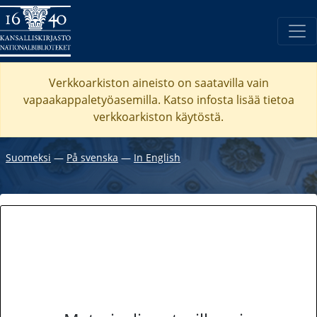
Verkkoarkiston aineisto on saatavilla vain
vapaakappaletyöasemilla. Katso
infosta
lisää tietoa
verkkoarkiston käytöstä.
Suomeksi
―
På svenska
―
In English