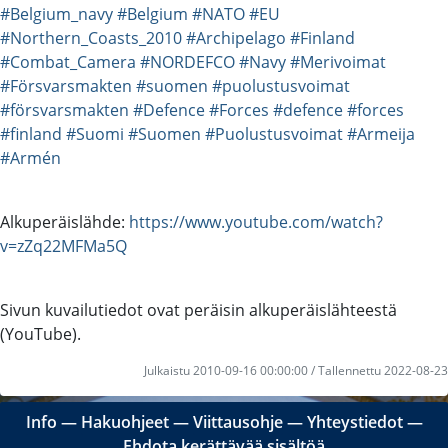
#Belgium_navy
#Belgium
#NATO
#EU
#Northern_Coasts_2010
#Archipelago
#Finland
#Combat_Camera
#NORDEFCO
#Navy
#Merivoimat
#Försvarsmakten
#suomen
#puolustusvoimat
#försvarsmakten
#Defence
#Forces
#defence
#forces
#finland
#Suomi
#Suomen
#Puolustusvoimat
#Armeija
#Armén
Alkuperäislähde:
https://www.youtube.com/watch?
v=zZq22MFMa5Q
Sivun kuvailutiedot ovat peräisin alkuperäislähteestä
(YouTube).
Julkaistu 2010-09-16 00:00:00 / Tallennettu 2022-08-23
Info
―
Hakuohjeet
―
Viittausohje
―
Yhteystiedot
―
Ehdota kerättävää sisältöä