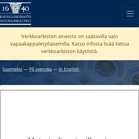
Verkkoarkiston aineisto on saatavilla vain
vapaakappaletyöasemilla. Katso
infosta
lisää tietoa
verkkoarkiston käytöstä.
Suomeksi
―
På svenska
―
In English