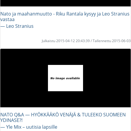
Nato ja maahanmuutto - Riku Rantala kysyy ja Leo Stranius
vastaa
― Leo Stranius
Julkaistu 2015-04-12 20:43:39 / Tallennettu 2015-06-03
NATO Q&A — HYÖKKÄÄKÖ VENÄJÄ & TULEEKO SUOMEEN
YDINASE?!
― Yle Mix – uutisia lapsille