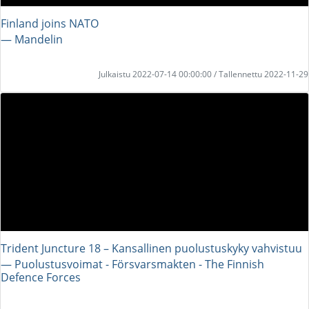
Finland joins NATO
― Mandelin
Julkaistu 2022-07-14 00:00:00 / Tallennettu 2022-11-29
Trident Juncture 18 – Kansallinen puolustuskyky vahvistuu
― Puolustusvoimat - Försvarsmakten - The Finnish
Defence Forces