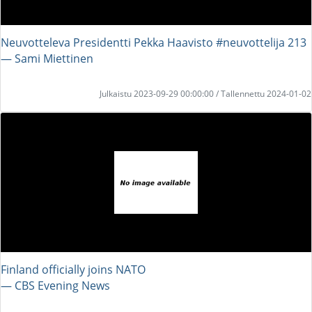
Neuvotteleva Presidentti Pekka Haavisto #neuvottelija 213
― Sami Miettinen
Julkaistu 2023-09-29 00:00:00 / Tallennettu 2024-01-02
Finland officially joins NATO
― CBS Evening News