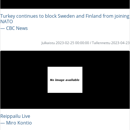
Turkey continues to block Sweden and Finland from joining
NATO
― CBC News
Julkaistu 2023-02-25 00:00:00 / Tallennettu 2023-04-23
Reippailu Live
― Miro Kontio