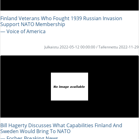
Finland Veterans Who Fought 1939 Russian Invasion
Support NATO Membership
― Voice of America
Julkaistu 2022-05-12 00:00:00 / Tallennettu 2022-11-29
Bill Hagerty Discusses What Capabilities Finland And
Sweden Would Bring To NATO
― Forbes Breaking News