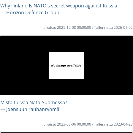
Why Finland Is NATO's secret weapon against Russia
― Horizon Defence Group
Julkaistu 2025-12-08 00:00:00 / Tallennettu 2026-01-02
Mistä turvaa Nato-Suomessa?
― Joensuun rauhanryhmä
Julkaistu 2023-03-06 00:00:00 / Tallennettu 2023-04-23