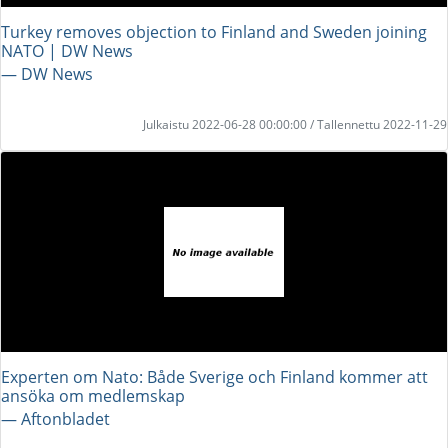
Turkey removes objection to Finland and Sweden joining
NATO | DW News
― DW News
Julkaistu 2022-06-28 00:00:00 / Tallennettu 2022-11-29
Experten om Nato: Både Sverige och Finland kommer att
ansöka om medlemskap
― Aftonbladet