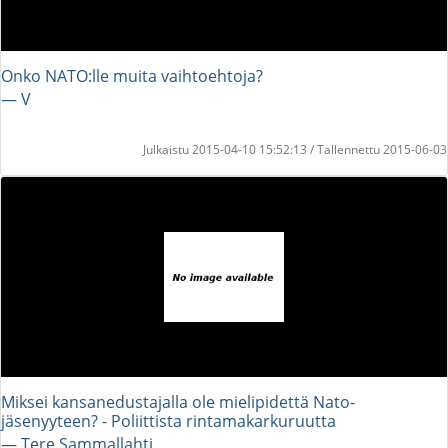
Onko NATO:lle muita vaihtoehtoja?
― V
Julkaistu 2015-04-10 15:52:13 / Tallennettu 2015-06-03
Miksei kansanedustajalla ole mielipidettä Nato-
jäsenyyteen? - Poliittista rintamakarkuruutta
― Tere Sammallahti