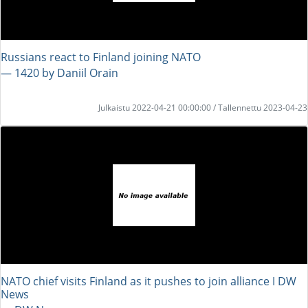
Russians react to Finland joining NATO
― 1420 by Daniil Orain
Julkaistu 2022-04-21 00:00:00 / Tallennettu 2023-04-23
NATO chief visits Finland as it pushes to join alliance I DW
News