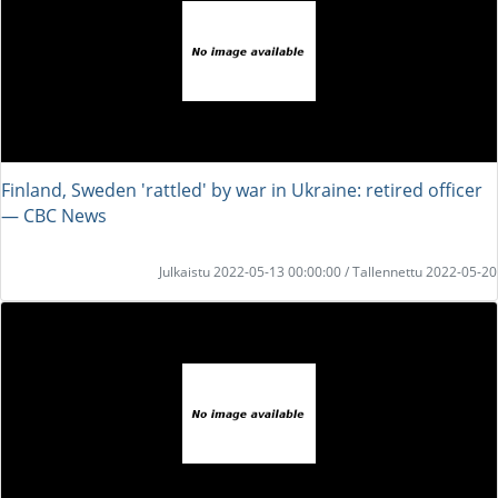
Finland, Sweden 'rattled' by war in Ukraine: retired officer
― CBC News
Julkaistu 2022-05-13 00:00:00 / Tallennettu 2022-05-20