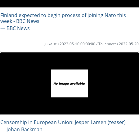
Finland expected to begin process of joining Nato this
week - BBC News
― BBC News
Julkaistu 2022-05-10 00:00:00 / Tallennettu 2022-05-20
Censorship in European Union: Jesper Larsen (teaser)
― Johan Bäckman