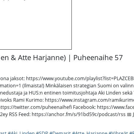
den & Atte Harjanne) | Puheenaihe 57
Korona jaksot: https://www.youtube.com/playlist?list=PLAZC
tion=1 (Ilmaista!) Minkälaisen strategian Suomi on valinn
sanedustaja ja HUS:n entinen toimitusjohtaja Aki Linden sek
/leivoks Rami Kurimo: https://www.instagram.com/ramikurim
ttps://twitter.com/puheenaihefi Facebook: https://www.fac
fB2ey RSS Feed: https://anchor.fm/s/91bd59c/podcast/rss 📅 
ast
#Aki_Linden
#SDP
#Demarit
#Atte_Harjanne
#Vihreät
#