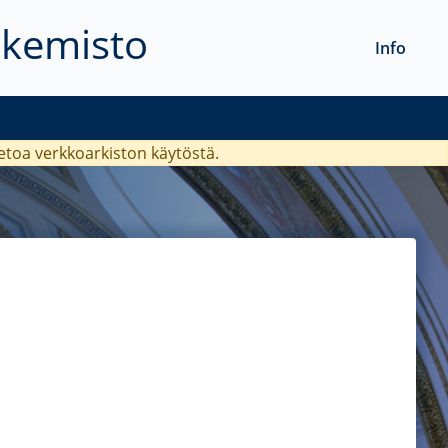
akemisto
Info
ietoa verkkoarkiston käytöstä.