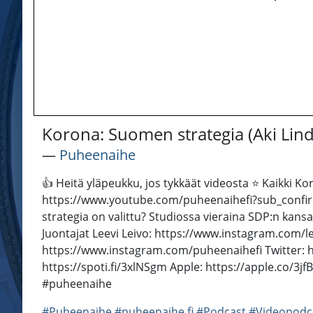
Korona: Suomen strategia (Aki Lin
―
Puheenaihe
👍 Heitä yläpeukku, jos tykkäät videosta ⭐ Kaikki 
https://www.youtube.com/puheenaihefi?sub_confirma
strategia on valittu? Studiossa vieraina SDP:n kan
Juontajat Leevi Leivo: https://www.instagram.com
https://www.instagram.com/puheenaihefi Twitter: h
https://spoti.fi/3xlNSgm Apple: https://apple.co/3j
#puheenaihe
#Puheenaihe
#puheenaihe.fi
#Podcast
#Videopodc