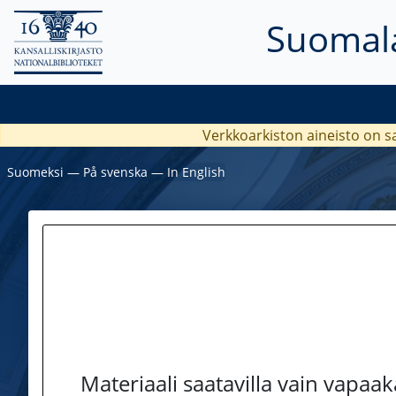
Suomala
Verkkoarkiston aineisto on s
Suomeksi
―
På svenska
―
In English
Materiaali saatavilla vain vapaa