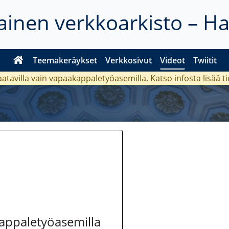
inen verkkoarkisto – H
Teemakeräykset
Verkkosivut
Videot
Twiitit
aatavilla vain vapaakappaletyöasemilla. Katso
infosta
lisää t
kappaletyöasemilla