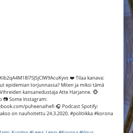
EBKib2qA4M18I75JSjCIW9AcuKyvs ❤️ Tilaa kanava:
ut epidemian torjunnassa? Miten ja miksi tämä
ä Vihreiden kansanedustaja Atte Harjanne. 🐵
o 📷 Some Instagram:
ebook.com/puheenaihefi 🎧 Podcast Spotify:
Jakso on nauhoitettu 24.3.2020. #politiikka #korona
Rami_Kurimo
#Leevi_Leivo
#Korona
#Virus