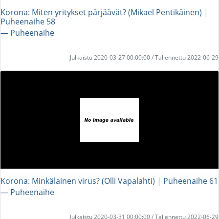
Korona: Miten yritykset pärjäävät? (Mikael Pentikäinen) |
Puheenaihe 58
― Puheenaihe
Julkaistu 2020-03-27 00:00:00 / Tallennettu 2022-06-29
Korona: Minkälainen virus? (Olli Vapalahti) | Puheenaihe 61
― Puheenaihe
Julkaistu 2020-03-31 00:00:00 / Tallennettu 2022-06-29