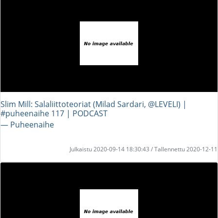
Slim Mill: Salaliittoteoriat (Milad Sardari, @LEVELI) |
#puheenaihe 117 | PODCAST
― Puheenaihe
Julkaistu 2020-09-14 18:30:43 / Tallennettu 2020-12-11