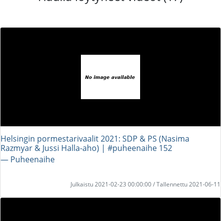
Helsingin pormestarivaalit 2021: SDP & PS (Nasima
Razmyar & Jussi Halla-aho) | #puheenaihe 152
― Puheenaihe
Julkaistu 2021-02-23 00:00:00 / Tallennettu 2021-06-11