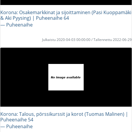
Korona: Osakemarkkinat ja sijoittaminen (Pasi Kuoppamäki
& Aki Pyysing) | Puheenaihe 64
― Puheenaihe
Julkaistu 2020-04-03 00:00:00 / Tallennettu 2022-06-29
Korona: Talous, pörssikurssit ja korot (Tuomas Malinen) |
Puheenaihe 54
― Puheenaihe