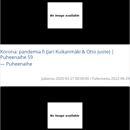
Korona: pandemia.fi (Jari Kuikanmäki & Otto Juote) |
Puheenaihe 59
― Puheenaihe
Julkaistu 2020-03-27 00:00:00 / Tallennettu 2022-06-29