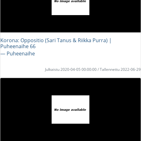
Korona: Oppositio (Sari Tanus & Riikka Purra) |
Puheenaihe 66
― Puheenaihe
Julkaistu 2020-04-05 00:00:00 / Tallennettu 2022-06-29