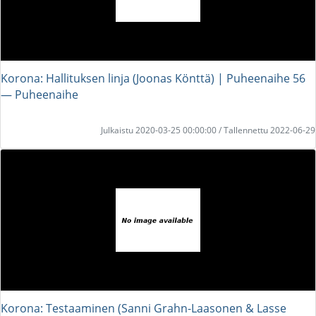
Korona: Hallituksen linja (Joonas Könttä) | Puheenaihe 56
― Puheenaihe
Julkaistu 2020-03-25 00:00:00 / Tallennettu 2022-06-29
Korona: Testaaminen (Sanni Grahn-Laasonen & Lasse