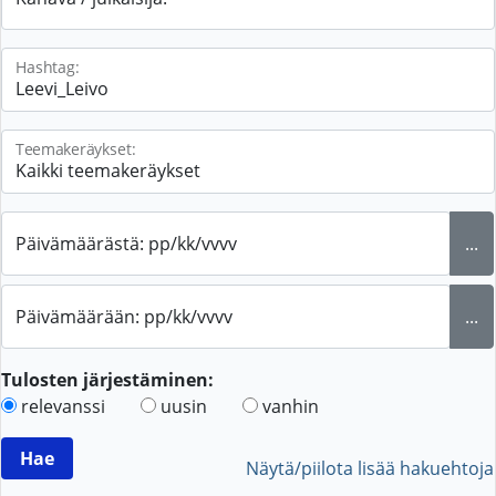
Hashtag:
Teemakeräykset:
Päivämäärästä: pp/kk/vvvv
...
Päivämäärään: pp/kk/vvvv
...
Tulosten järjestäminen:
relevanssi
uusin
vanhin
Näytä/piilota lisää hakuehtoja