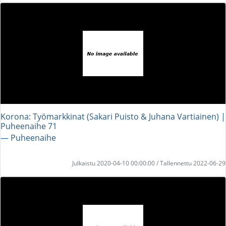
Korona: Työmarkkinat (Sakari Puisto & Juhana Vartiainen) |
Puheenaihe 71
― Puheenaihe
Julkaistu 2020-04-10 00:00:00 / Tallennettu 2022-06-29