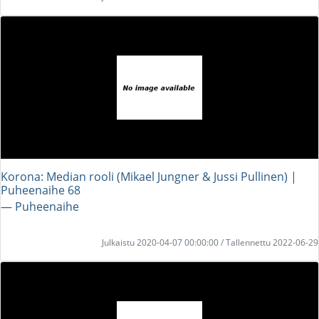
Korona: Median rooli (Mikael Jungner & Jussi Pullinen) |
Puheenaihe 68
― Puheenaihe
Julkaistu 2020-04-07 00:00:00 / Tallennettu 2022-06-29