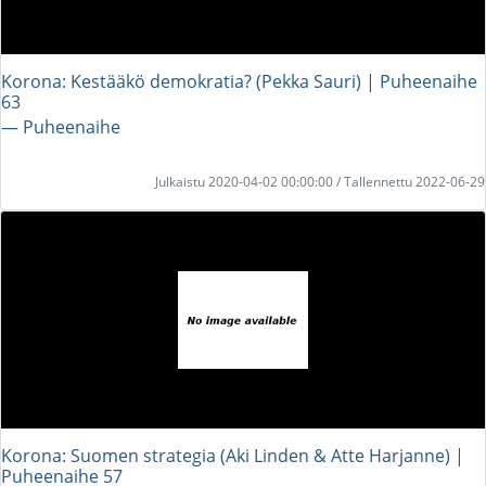
Korona: Kestääkö demokratia? (Pekka Sauri) | Puheenaihe
63
― Puheenaihe
Julkaistu 2020-04-02 00:00:00 / Tallennettu 2022-06-29
Korona: Suomen strategia (Aki Linden & Atte Harjanne) |
Puheenaihe 57