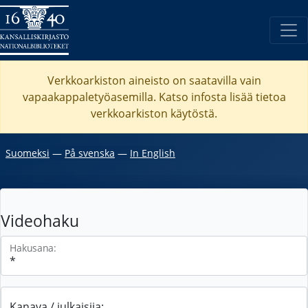
Verkkoarkiston aineisto on saatavilla vain
vapaakappaletyöasemilla. Katso
infosta
lisää tietoa
verkkoarkiston käytöstä.
Suomeksi
―
På svenska
―
In English
Videohaku
Hakusana:
Kanava / julkaisija: