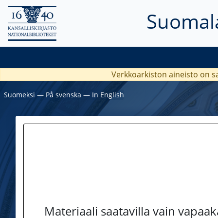
Suomala
Verkkoarkiston aineisto on s
Suomeksi
―
På svenska
―
In English
Materiaali saatavilla vain vapaa