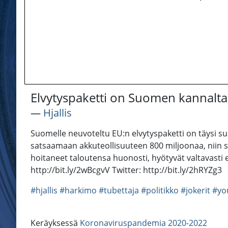
Elvytyspaketti on Suomen kannalta 
―
Hjallis
Suomelle neuvoteltu EU:n elvytyspaketti on täysi sus
satsaamaan akkuteollisuuteen 800 miljoonaa, niin sa
hoitaneet taloutensa huonosti, hyötyvät valtavasti
http://bit.ly/2wBcgvV Twitter: http://bit.ly/2hRYZg3
#hjallis
#harkimo
#tubettaja
#politikko
#jokerit
#yo
Keräyksessä
Koronaviruspandemia 2020-2022