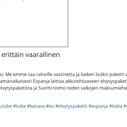
erittäin vaarallinen
i. Me emme saa rahoille vastinetta ja kaiken lisäksi paketti 
manaikaisesti Espanja laittaa akkutehtaaseen elvytyspaketist
 elvytyspaketista ja Suomi toimii niiden valkojen maksumie
utube
#tube
#kanava
#eu
#elvytyspaketti
#espanja
#italia
#