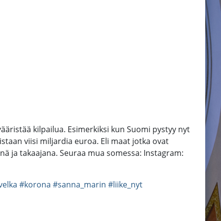
vääristää kilpailua. Esimerkiksi kun Suomi pystyy nyt
aan viisi miljardia euroa. Eli maat jotka ovat
henä ja takaajana. Seuraa mua somessa: Instagram:
velka
#korona
#sanna_marin
#liike_nyt