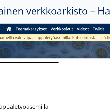
inen verkkoarkisto – H
Teemakeräykset
Verkkosivut
Videot
Twiitit
aatavilla vain vapaakappaletyöasemilla. Katso
infosta
lisää t
kappaletyöasemilla