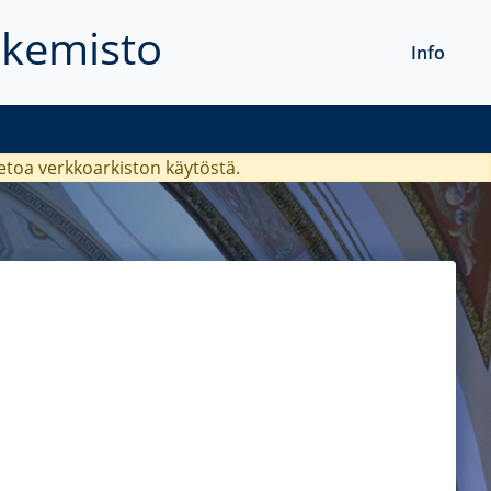
akemisto
Info
ietoa verkkoarkiston käytöstä.