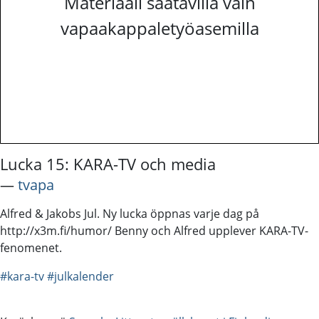
Materiaali saatavilla vain
vapaakappaletyöasemilla
Lucka 15: KARA-TV och media
―
tvapa
Alfred & Jakobs Jul. Ny lucka öppnas varje dag på
http://x3m.fi/humor/ Benny och Alfred upplever KARA-TV-
fenomenet.
#kara-tv
#julkalender