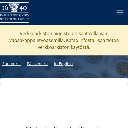
Verkkoarkiston aineisto on saatavilla vain
vapaakappaletyöasemilla. Katso
infosta
lisää tietoa
verkkoarkiston käytöstä.
Suomeksi
―
På svenska
―
In English