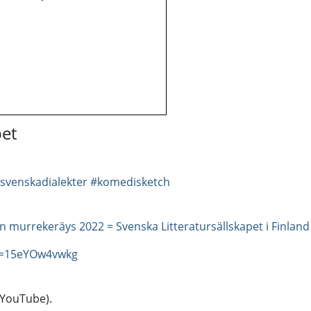
pet
ssvenskadialekter
#komedisketch
din murrekeräys 2022 = Svenska Litteratursällskapet i Finlan
v=15eYOw4vwkg
(YouTube).