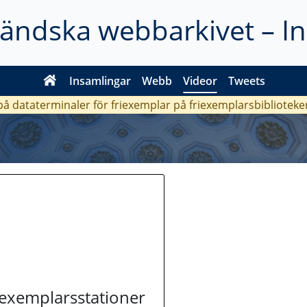
ländska webbarkivet – I
Insamlingar
Webb
Videor
Tweets
 på dataterminaler för friexemplar på friexemplarsbiblioteke
riexemplarsstationer