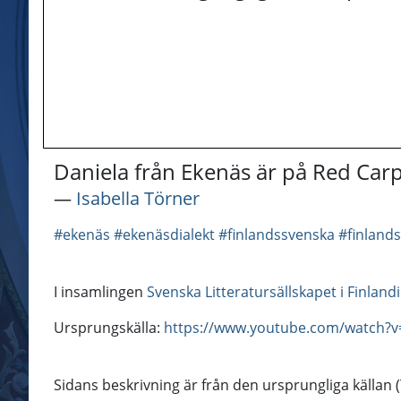
Daniela från Ekenäs är på Red Car
―
Isabella Törner
#ekenäs
#ekenäsdialekt
#finlandssvenska
#finland
I insamlingen
Svenska Litteratursällskapet i Finlan
Ursprungskälla:
https://www.youtube.com/watch?
Sidans beskrivning är från den ursprungliga källan 