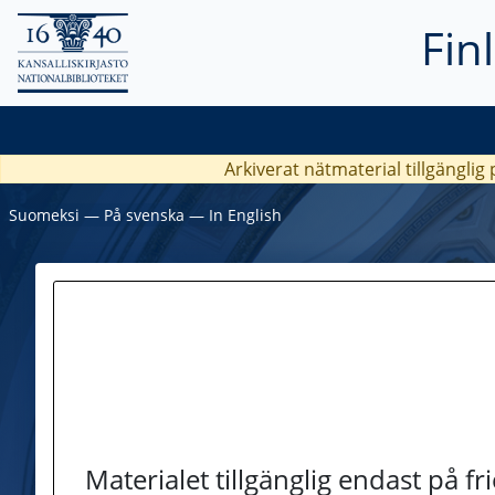
Fin
Arkiverat nätmaterial tillgänglig
Suomeksi
―
På svenska
―
In English
Materialet tillgänglig endast på f