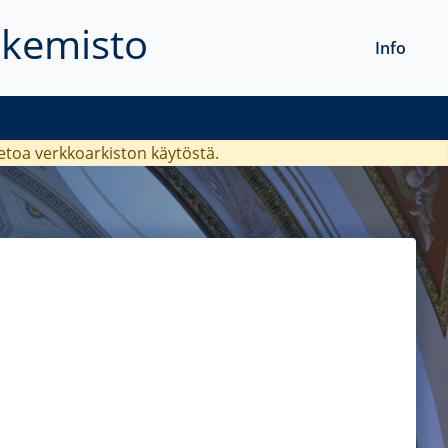
akemisto
Info
ietoa verkkoarkiston käytöstä.