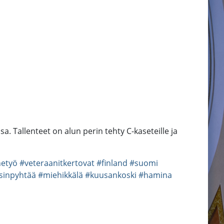
 Tallenteet on alun perin tehty C-kaseteille ja
netyö
#veteraanitkertovat
#finland
#suomi
sinpyhtää
#miehikkälä
#kuusankoski
#hamina