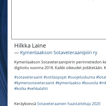
Hilkka Laine
―
Kymenlaakson Sotaveteraanipiiri ry
Kymenlaakson Sotaveteraanipiirin perinnetiedon ker
digitoitu vuonna 2018. Kaikki oikeudet pidätetään. 
#sotaveteraanit
#sotilaspojat
#suojeluskunta
#lota
#kymensotaveteraanit
#kymenlaakso
#kouvola
#in
#kotka
#vehkalahti
Keräyksessä
Sotaveteraanien haastatteluja 2020