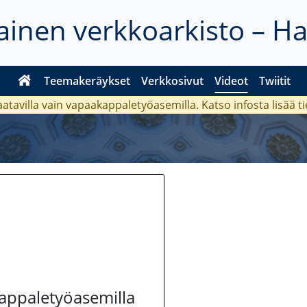
inen verkkoarkisto – H
Teemakeräykset
Verkkosivut
Videot
Twiitit
aatavilla vain vapaakappaletyöasemilla. Katso
infosta
lisää t
kappaletyöasemilla