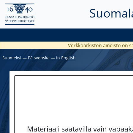
Suomala
Verkkoarkiston aineisto on s
Suomeksi
―
På svenska
―
In English
Materiaali saatavilla vain vapaa