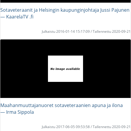
Sotaveteraanit ja Helsingin kaupunginjohtaja Jussi Pajunen
― KaarelaTV .fi
Julkaistu 2016-01-14 15:17:09 / Tallennettu 2020-09-21
Maahanmuuttajanuoret sotaveteraanien apuna ja ilona
― Irma Sippola
Julkaistu 2017-06-05 09:53:58 / Tallennettu 2020-09-21