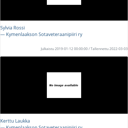
Sylvia Rossi
― Kymenlaakson Sotaveteraanipiiri ry
Julkaistu 2019-01-12 00:00:00 / Tallennettu 2022-03-03
Kerttu Laukka
― Kymenlaakson Sotaveteraanipiiri ry