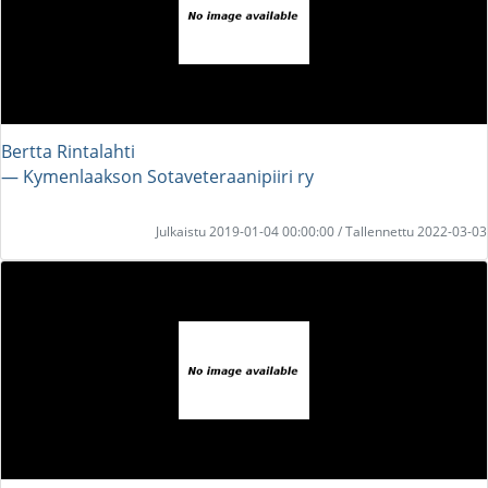
Bertta Rintalahti
― Kymenlaakson Sotaveteraanipiiri ry
Julkaistu 2019-01-04 00:00:00 / Tallennettu 2022-03-03