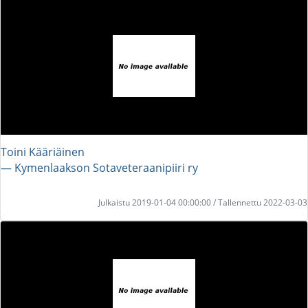
Toini Kääriäinen
― Kymenlaakson Sotaveteraanipiiri ry
Julkaistu 2019-01-04 00:00:00 / Tallennettu 2022-03-03