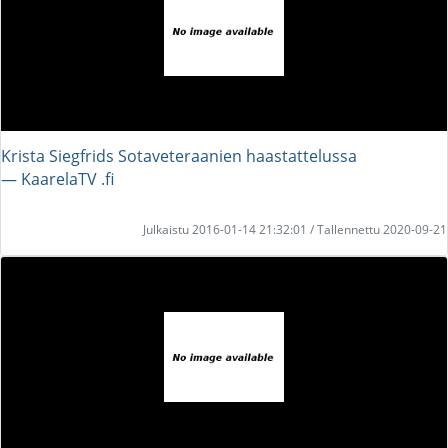
Krista Siegfrids Sotaveteraanien haastattelussa
― KaarelaTV .fi
Julkaistu 2016-01-14 21:32:01 / Tallennettu 2020-09-21