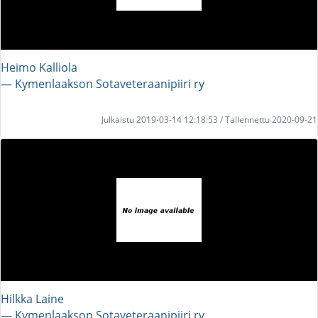
Heimo Kalliola
― Kymenlaakson Sotaveteraanipiiri ry
Julkaistu 2019-03-14 12:18:53 / Tallennettu 2020-09-21
Hilkka Laine
― Kymenlaakson Sotaveteraanipiiri ry