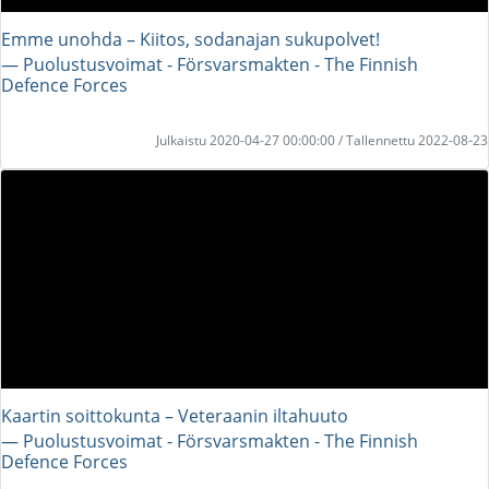
Emme unohda – Kiitos, sodanajan sukupolvet!
― Puolustusvoimat - Försvarsmakten - The Finnish
Defence Forces
Julkaistu 2020-04-27 00:00:00 / Tallennettu 2022-08-23
Kaartin soittokunta – Veteraanin iltahuuto
― Puolustusvoimat - Försvarsmakten - The Finnish
Defence Forces