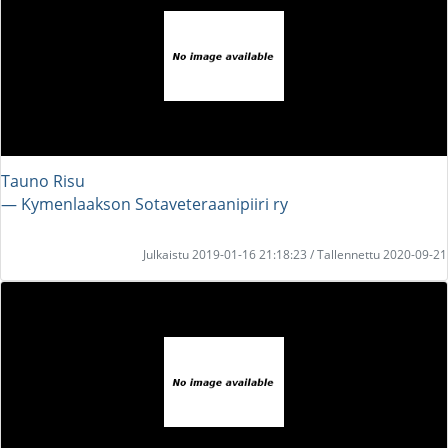
Tauno Risu
― Kymenlaakson Sotaveteraanipiiri ry
Julkaistu 2019-01-16 21:18:23 / Tallennettu 2020-09-21