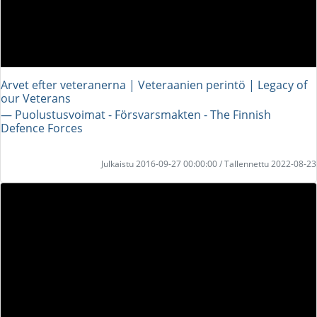
Arvet efter veteranerna | Veteraanien perintö | Legacy of
our Veterans
― Puolustusvoimat - Försvarsmakten - The Finnish
Defence Forces
Julkaistu 2016-09-27 00:00:00 / Tallennettu 2022-08-23