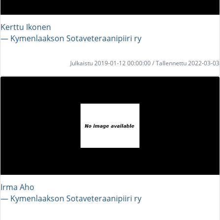
Kerttu Ikonen
― Kymenlaakson Sotaveteraanipiiri ry
Julkaistu 2019-01-12 00:00:00 / Tallennettu 2022-03-03
Irma Aho
― Kymenlaakson Sotaveteraanipiiri ry