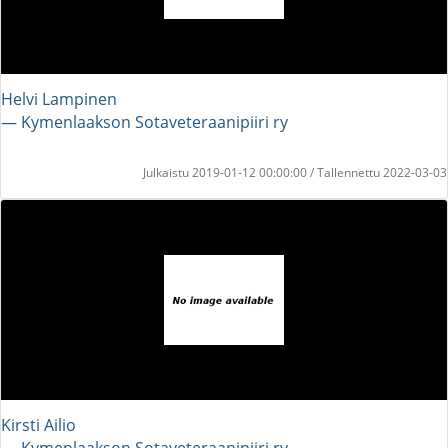
Helvi Lampinen
― Kymenlaakson Sotaveteraanipiiri ry
Julkaistu 2019-01-12 00:00:00 / Tallennettu 2022-03-03
Kirsti Ailio
― Kymenlaakson Sotaveteraanipiiri ry