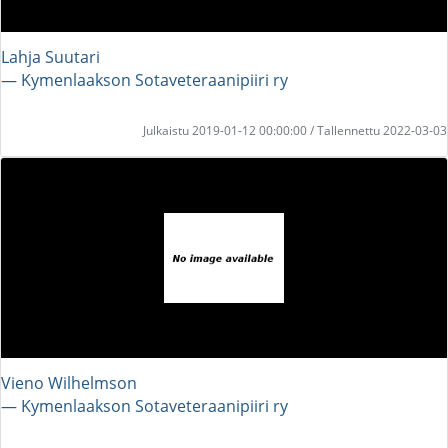
Lahja Suutari
― Kymenlaakson Sotaveteraanipiiri ry
Julkaistu 2019-01-12 00:00:00 / Tallennettu 2022-03-03
Vieno Wilhelmson
― Kymenlaakson Sotaveteraanipiiri ry