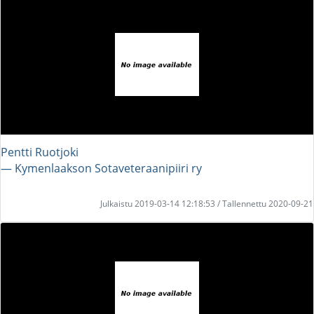
Pentti Ruotjoki
― Kymenlaakson Sotaveteraanipiiri ry
Julkaistu 2019-03-14 12:18:53 / Tallennettu 2020-09-21