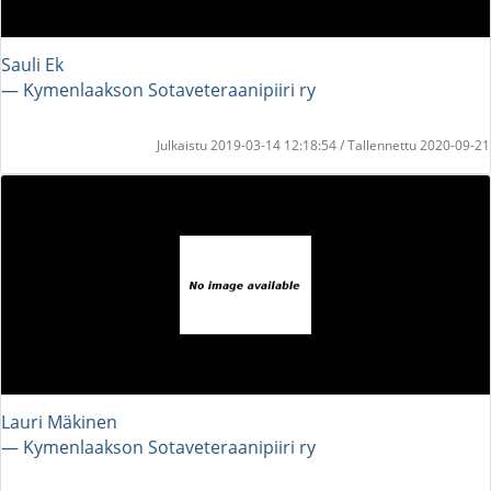
Sauli Ek
― Kymenlaakson Sotaveteraanipiiri ry
Julkaistu 2019-03-14 12:18:54 / Tallennettu 2020-09-21
Lauri Mäkinen
― Kymenlaakson Sotaveteraanipiiri ry