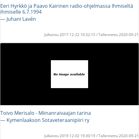
Eeri Hyrkkö ja Paavo Kairinen radio-ohjelmassa Ihmiseltä
ihmiselle 6.7.1994
― Juhani Lavén
Julkaistu 2017-12-22 10:32:15 / Tallennettu 2020-09-21
Toivo Merisalo - Miinanraivaajan tarina
― Kymenlaakson Sotaveteraanipiiri ry
Julkaistu 2019-12-02 19:30:19 / Tallennettu 2020-09-21