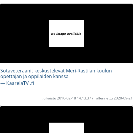
Sotaveteraanit keskustelevat Meri-Rastilan koulun
opettajan ja oppilaiden kanssa
― KaarelaTV .fi
Julkaistu 2016-02-18 14:13:37 / Tallennettu 2020-09-21