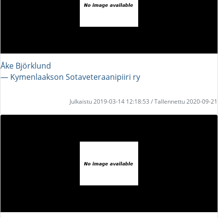
Åke Björklund
― Kymenlaakson Sotaveteraanipiiri ry
Julkaistu 2019-03-14 12:18:53 / Tallennettu 2020-09-21