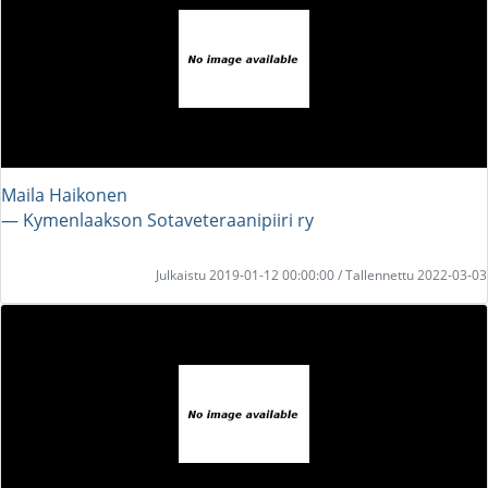
Maila Haikonen
― Kymenlaakson Sotaveteraanipiiri ry
Julkaistu 2019-01-12 00:00:00 / Tallennettu 2022-03-03