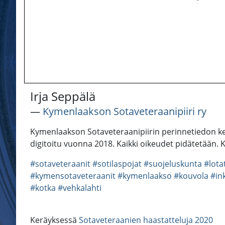
Irja Seppälä
―
Kymenlaakson Sotaveteraanipiiri ry
Kymenlaakson Sotaveteraanipiirin perinnetiedon ker
digitoitu vuonna 2018. Kaikki oikeudet pidätetään. 
#sotaveteraanit
#sotilaspojat
#suojeluskunta
#lota
#kymensotaveteraanit
#kymenlaakso
#kouvola
#in
#kotka
#vehkalahti
Keräyksessä
Sotaveteraanien haastatteluja 2020