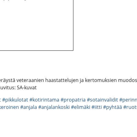
äystä veteraanien haastattelujen ja kertomuksien muodossa.
Kuvitus: SA-kuvat
t
#pikkulotat
#kotirintama
#propatria
#sotainvalidit
#perin
keroinen
#anjala
#anjalankoski
#elimäki
#iitti
#pyhtää
#ruot