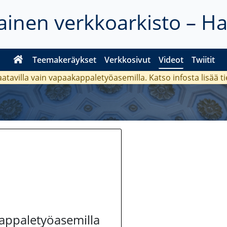
inen verkkoarkisto – H
Teemakeräykset
Verkkosivut
Videot
Twiitit
aatavilla vain vapaakappaletyöasemilla. Katso
infosta
lisää t
kappaletyöasemilla