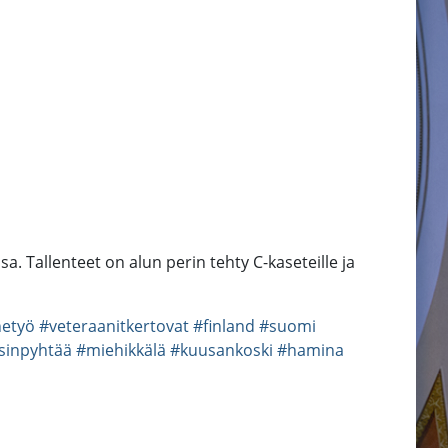
 Tallenteet on alun perin tehty C-kaseteille ja
netyö
#veteraanitkertovat
#finland
#suomi
sinpyhtää
#miehikkälä
#kuusankoski
#hamina