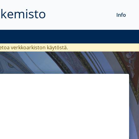
akemisto
Info
ietoa verkkoarkiston käytöstä.