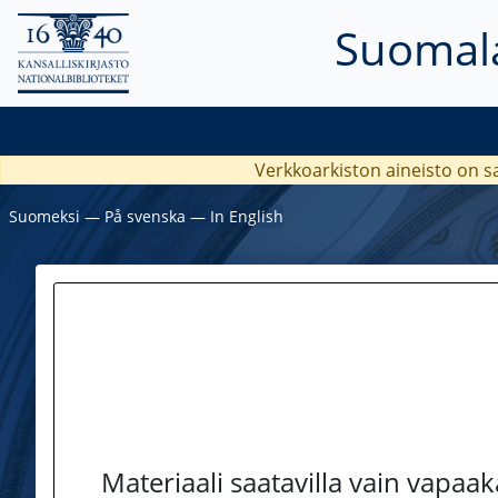
Suomala
Verkkoarkiston aineisto on s
Suomeksi
―
På svenska
―
In English
Materiaali saatavilla vain vapaa