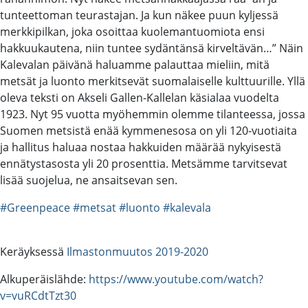
tunteettoman teurastajan. Ja kun näkee puun kyljessä
merkkipilkan, joka osoittaa kuolemantuomiota ensi
hakkuukautena, niin tuntee sydäntänsä kirveltävän…” Näin
Kalevalan päivänä haluamme palauttaa mieliin, mitä
metsät ja luonto merkitsevät suomalaiselle kulttuurille. Yllä
oleva teksti on Akseli Gallen-Kallelan käsialaa vuodelta
1923. Nyt 95 vuotta myöhemmin olemme tilanteessa, jossa
Suomen metsistä enää kymmenesosa on yli 120-vuotiaita
ja hallitus haluaa nostaa hakkuiden määrää nykyisestä
ennätystasosta yli 20 prosenttia. Metsämme tarvitsevat
lisää suojelua, ne ansaitsevan sen.
#Greenpeace
#metsat
#luonto
#kalevala
Keräyksessä
Ilmastonmuutos 2019-2020
Alkuperäislähde:
https://www.youtube.com/watch?
v=vuRCdtTzt30