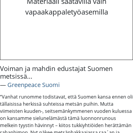
Materiaali saatavilla vain
vapaakappaletyöasemilla
Voiman ja mahdin edustajat Suomen
metsissä...
―
Greenpeace Suomi
“Vanhat runomme todistavat, että Suomen kansa ennen oli
tällaisissa herkissä suhteissa metsän puihin. Mutta
viimeisten kuuden-, seitsemänkymmenen vuoden kuluessa
on kansamme sielunelämästä tämä luonnonrunous
melkein tyystin hävinnyt – kiitos tukkiyhtiöiden herättämän
rahanhimon. Nyt näkee metsänhakkaajassa raa´an ja