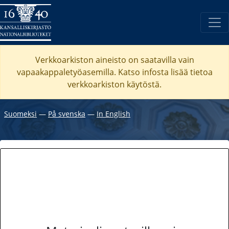
Verkkoarkiston aineisto on saatavilla vain
vapaakappaletyöasemilla. Katso
infosta
lisää tietoa
verkkoarkiston käytöstä.
Suomeksi
―
På svenska
―
In English