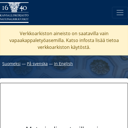
Verkkoarkiston aineisto on saatavilla vain
vapaakappaletyöasemilla. Katso
infosta
lisää tietoa
verkkoarkiston käytöstä.
Suomeksi
―
På svenska
―
In English