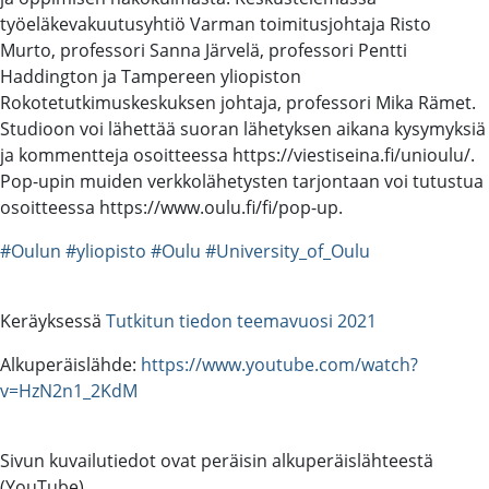
työeläkevakuutusyhtiö Varman toimitusjohtaja Risto
Murto, professori Sanna Järvelä, professori Pentti
Haddington ja Tampereen yliopiston
Rokotetutkimuskeskuksen johtaja, professori Mika Rämet.
Studioon voi lähettää suoran lähetyksen aikana kysymyksiä
ja kommentteja osoitteessa https://viestiseina.fi/unioulu/​.
Pop-upin muiden verkkolähetysten tarjontaan voi tutustua
osoitteessa https://www.oulu.fi/fi/pop-up.
#Oulun
#yliopisto
#Oulu
#University_of_Oulu
Keräyksessä
Tutkitun tiedon teemavuosi 2021
Alkuperäislähde:
https://www.youtube.com/watch?
v=HzN2n1_2KdM
Sivun kuvailutiedot ovat peräisin alkuperäislähteestä
(YouTube).