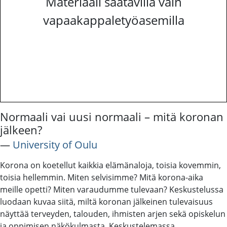
Materiaali saatavilla vain
vapaakappaletyöasemilla
Normaali vai uusi normaali – mitä koronan
jälkeen?
―
University of Oulu
Korona on koetellut kaikkia elämänaloja, toisia kovemmin,
toisia hellemmin. Miten selvisimme? Mitä korona-aika
meille opetti? Miten varaudumme tulevaan? Keskustelussa
luodaan kuvaa siitä, miltä koronan jälkeinen tulevaisuus
näyttää terveyden, talouden, ihmisten arjen sekä opiskelun
ja oppimisen näkökulmasta. Keskustelemassa