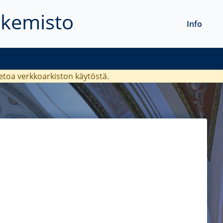
akemisto
Info
ietoa verkkoarkiston käytöstä.