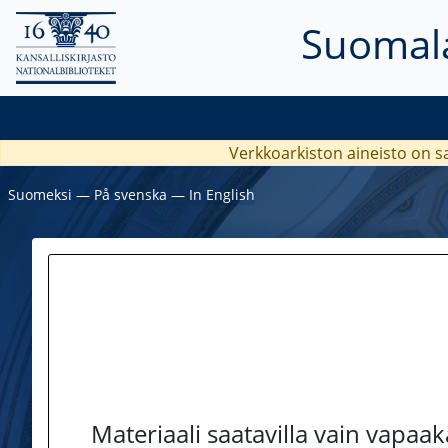
Suomala
Verkkoarkiston aineisto on s
Suomeksi
―
På svenska
―
In English
Materiaali saatavilla vain vapaa