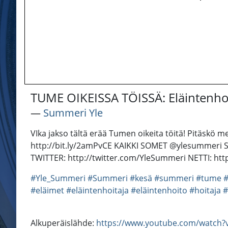
TUME OIKEISSA TÖISSÄ: Eläintenho
―
Summeri Yle
VIka jakso tältä erää Tumen oikeita töitä! Pitäskö
http://bit.ly/2amPvCE KAIKKI SOMET @ylesummeri 
TWITTER: http://twitter.com/YleSummeri NETTI: http
#Yle_Summeri
#Summeri
#kesä
#summeri
#tume
#
#eläimet
#eläintenhoitaja
#eläintenhoito
#hoitaja
#
Alkuperäislähde:
https://www.youtube.com/watch