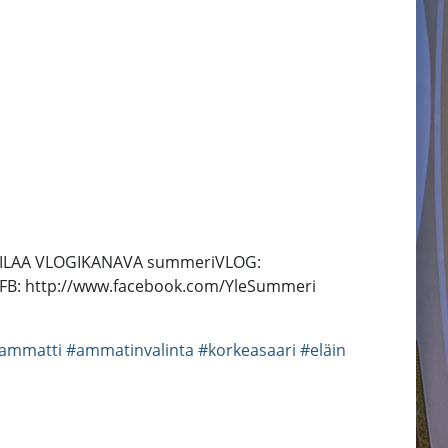
lzYl TILAA VLOGIKANAVA summeriVLOG:
 FB: http://www.facebook.com/YleSummeri
ammatti
#ammatinvalinta
#korkeasaari
#eläin