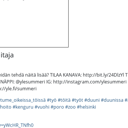
itaja
 meidän tehdä näitä lisää? TILAA KANAVA: http://bit.ly/24D
SNÄPPI: @ylesummeri IG: http://instagram.com/ylesummeri
://yle.fi/summeri
tume_oikeissa_töissä
#työ
#töitä
#työt
#duuni
#duunissa
#
hoito
#kenguru
#vuohi
#poro
#zoo
#helsinki
?v=yWcHR_TNfh0