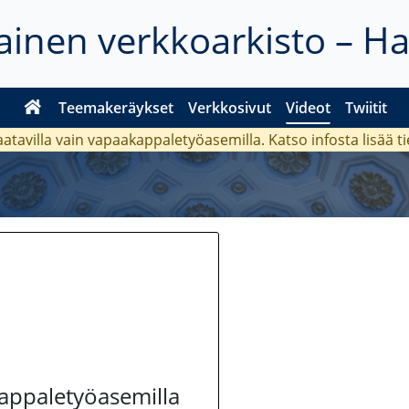
inen verkkoarkisto – H
Teemakeräykset
Verkkosivut
Videot
Twiitit
aatavilla vain vapaakappaletyöasemilla. Katso
infosta
lisää t
kappaletyöasemilla