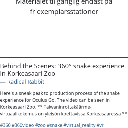
Materialet tillgänglig endast på
friexemplarsstationer
Behind the Scenes: 360° snake experience
in Korkeasaari Zoo
―
Radical Rabbit
Here's a sneak peak to production process of the snake
experience for Oculus Go. The video can be seen in
Korkeasaari Zoo. ** Taiwaninrottakäärme-
virtuaalikokemus on yleisön koettavissa Korkeasaaressa **
#360
#360video
#zoo
#snake
#virtual_reality
#vr