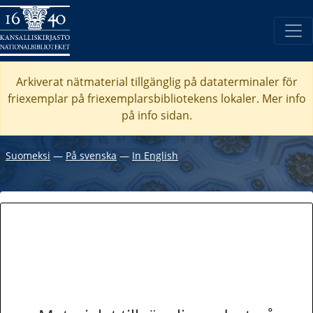
Arkiverat nätmaterial tillgänglig på dataterminaler för
friexemplar på friexemplarsbibliotekens lokaler. Mer info
på info sidan.
Suomeksi
―
På svenska
―
In English