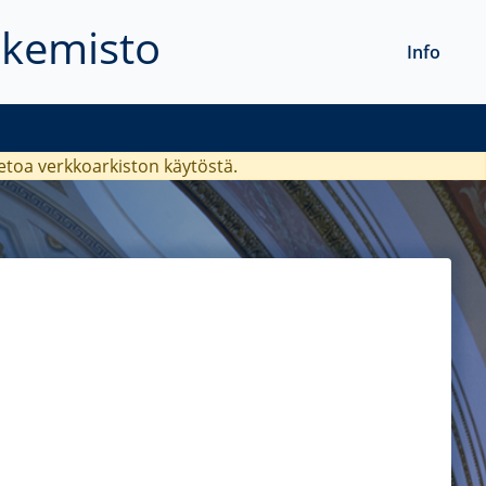
akemisto
Info
ietoa verkkoarkiston käytöstä.