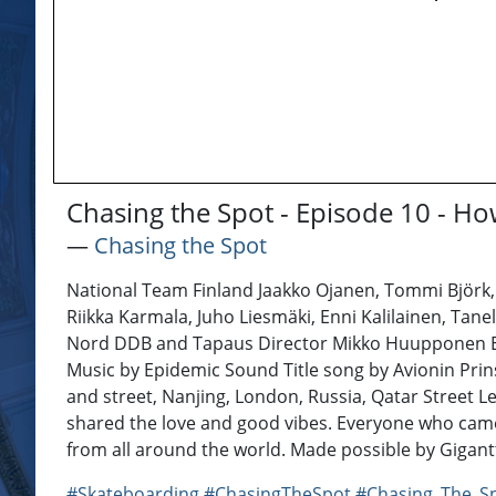
Chasing the Spot - Episode 10 - Ho
―
Chasing the Spot
National Team Finland Jaakko Ojanen, Tommi Björk, 
Riikka Karmala, Juho Liesmäki, Enni Kalilainen, Tane
Nord DDB and Tapaus Director Mikko Huupponen Ex
Music by Epidemic Sound Title song by Avionin Prin
and street, Nanjing, London, Russia, Qatar Street 
shared the love and good vibes. Everyone who came f
from all around the world. Made possible by Gigant
#Skateboarding
#ChasingTheSpot
#Chasing_The_S