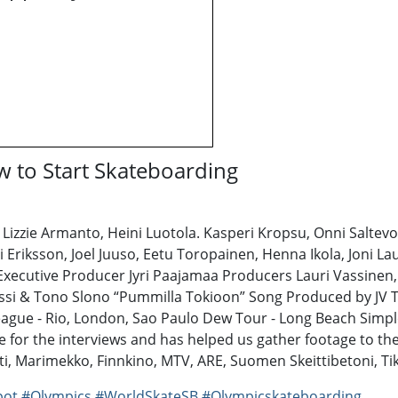
w to Start Skateboarding
Lizzie Armanto, Heini Luotola. Kasperi Kropsu, Onni Saltevo
li Eriksson, Joel Juuso, Eetu Toropainen, Henna Ikola, Joni 
ecutive Producer Jyri Paajamaa Producers Lauri Vassinen,
ssi & Tono Slono “Pummilla Tokioon” Song Produced by JV T
League - Rio, London, Sao Paulo Dew Tour - Long Beach Simp
or the interviews and has helped us gather footage to the s
ti, Marimekko, Finnkino, MTV, ARE, Suomen Skeittibetoni, Ti
pot
#Olympics
#WorldSkateSB
#Olympicskateboarding