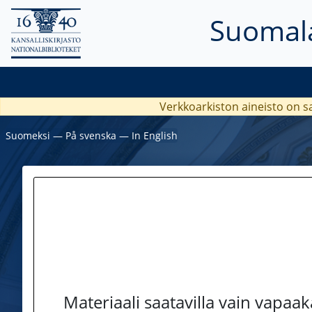
Suomala
Verkkoarkiston aineisto on s
Suomeksi
―
På svenska
―
In English
Materiaali saatavilla vain vapaa