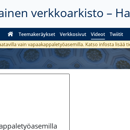
inen verkkoarkisto – H
Teemakeräykset
Verkkosivut
Videot
Twiitit
aatavilla vain vapaakappaletyöasemilla. Katso
infosta
lisää t
kappaletyöasemilla