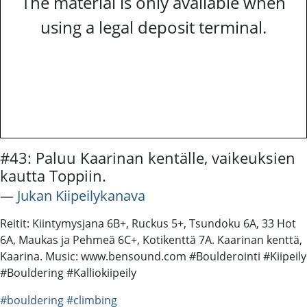
The material is only available when
using a legal deposit terminal.
#43: Paluu Kaarinan kentälle, vaikeuksien
kautta Toppiin.
―
Jukan Kiipeilykanava
Reitit: Kiintymysjana 6B+, Ruckus 5+, Tsundoku 6A, 33 Hot
6A, Maukas ja Pehmeä 6C+, Kotikenttä 7A. Kaarinan kenttä,
Kaarina. Music: www.bensound.com #Boulderointi #Kiipeily
#Bouldering #Kalliokiipeily
#bouldering
#climbing