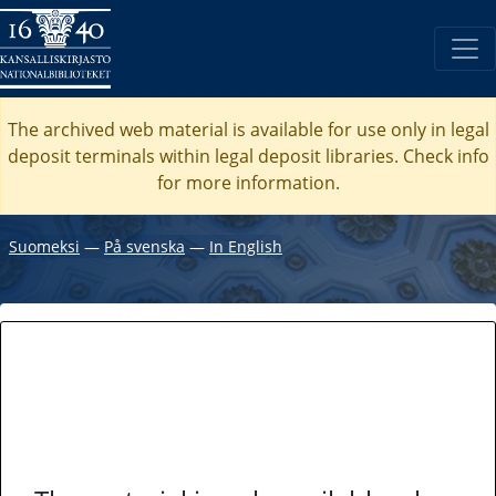
The archived web material is available for use only in legal
deposit terminals within legal deposit libraries. Check
info
for more information.
Suomeksi
―
På svenska
―
In English