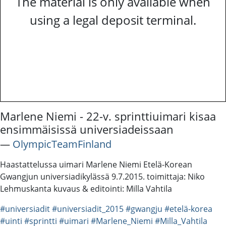
The material is only available when
using a legal deposit terminal.
Marlene Niemi - 22-v. sprinttiuimari kisaa
ensimmäisissä universiadeissaan
―
OlympicTeamFinland
Haastattelussa uimari Marlene Niemi Etelä-Korean
Gwangjun universiadikylässä 9.7.2015. toimittaja: Niko
Lehmuskanta kuvaus & editointi: Milla Vahtila
#universiadit
#universiadit_2015
#gwangju
#etelä-korea
#uinti
#sprintti
#uimari
#Marlene_Niemi
#Milla_Vahtila