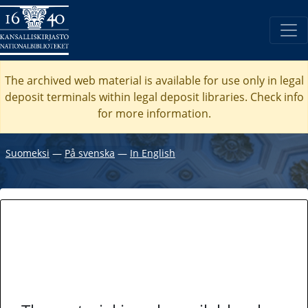
The archived web material is available for use only in legal
deposit terminals within legal deposit libraries. Check
info
for more information.
Suomeksi
―
På svenska
―
In English