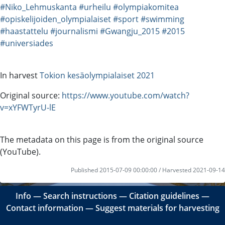
#Niko_Lehmuskanta
#urheilu
#olympiakomitea
#opiskelijoiden_olympialaiset
#sport
#swimming
#haastattelu
#journalismi
#Gwangju_2015
#2015
#universiades
In harvest
Tokion kesäolympialaiset 2021
Original source:
https://www.youtube.com/watch?
v=xYFWTyrU-lE
The metadata on this page is from the original source
(YouTube).
Published 2015-07-09 00:00:00 / Harvested 2021-09-14
Info
―
Search instructions
―
Citation guidelines
―
Contact information
―
Suggest materials for harvesting