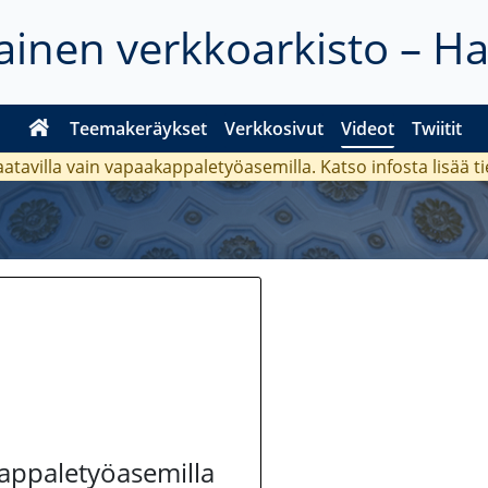
inen verkkoarkisto – H
Teemakeräykset
Verkkosivut
Videot
Twiitit
aatavilla vain vapaakappaletyöasemilla. Katso
infosta
lisää t
kappaletyöasemilla