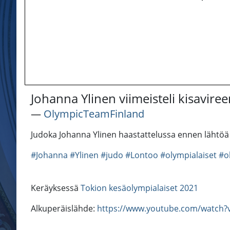
Johanna Ylinen viimeisteli kisavire
―
OlympicTeamFinland
Judoka Johanna Ylinen haastattelussa ennen lähtöä 
#Johanna
#Ylinen
#judo
#Lontoo
#olympialaiset
#o
Keräyksessä
Tokion kesäolympialaiset 2021
Alkuperäislähde:
https://www.youtube.com/watch?v