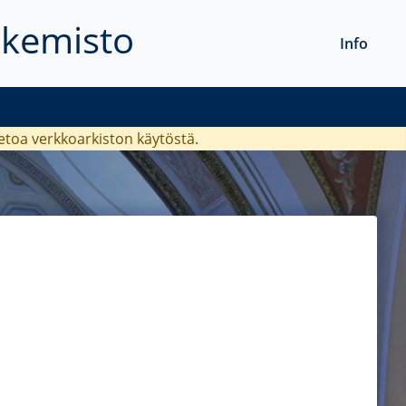
akemisto
Info
ietoa verkkoarkiston käytöstä.