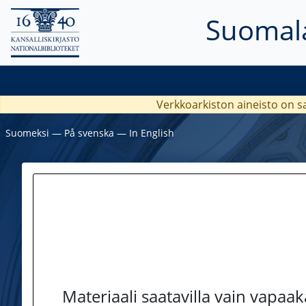
Suomala
Verkkoarkiston aineisto on s
Suomeksi
―
På svenska
―
In English
Materiaali saatavilla vain vapaa