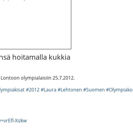
ensä hoitamalla kukkia
Lontoon olympialaisiin 25.7.2012.
lympiakisat
#2012
#Laura
#Lehtonen
#Suomen
#Olympiako
=vrEfl-Xizkw