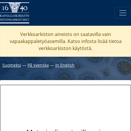
Verkkoarkiston aineisto on saatavilla vain
vapaakappaletyöasemilla. Katso
infosta
lisää tietoa
verkkoarkiston käytöstä.
Suomeksi
―
På svenska
―
In English