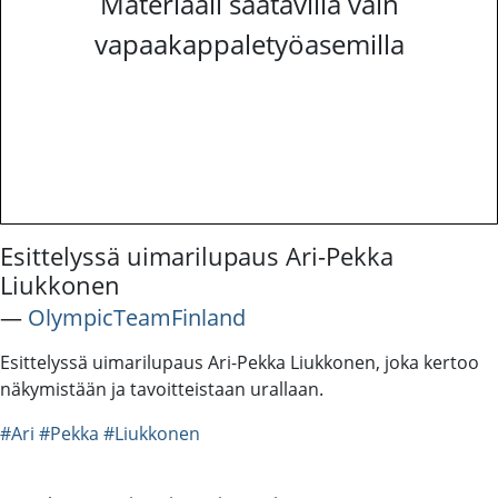
Materiaali saatavilla vain
vapaakappaletyöasemilla
Esittelyssä uimarilupaus Ari-Pekka
Liukkonen
―
OlympicTeamFinland
Esittelyssä uimarilupaus Ari-Pekka Liukkonen, joka kertoo
näkymistään ja tavoitteistaan urallaan.
#Ari
#Pekka
#Liukkonen