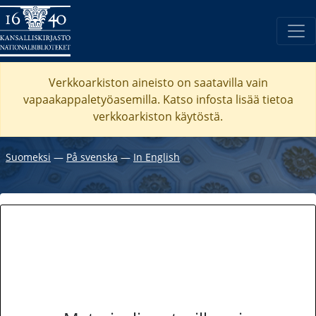
Verkkoarkiston aineisto on saatavilla vain
vapaakappaletyöasemilla. Katso
infosta
lisää tietoa
verkkoarkiston käytöstä.
Suomeksi
―
På svenska
―
In English