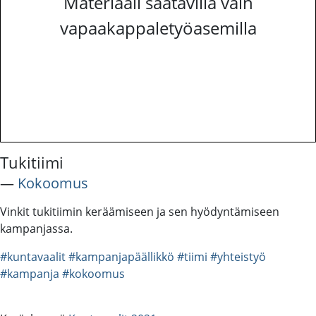
Materiaali saatavilla vain
vapaakappaletyöasemilla
Tukitiimi
―
Kokoomus
Vinkit tukitiimin keräämiseen ja sen hyödyntämiseen
kampanjassa.
#kuntavaalit
#kampanjapäällikkö
#tiimi
#yhteistyö
#kampanja
#kokoomus