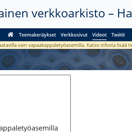
inen verkkoarkisto – H
Teemakeräykset
Verkkosivut
Videot
Twiitit
aatavilla vain vapaakappaletyöasemilla. Katso
infosta
lisää t
kappaletyöasemilla