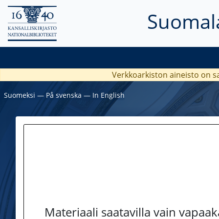
Suomala
Verkkoarkiston aineisto on s
Suomeksi
―
På svenska
―
In English
Materiaali saatavilla vain vapaa