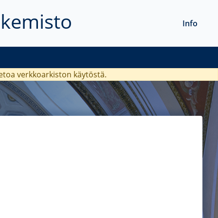
akemisto
Info
ietoa verkkoarkiston käytöstä.