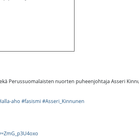
ekä Perussuomalaisten nuorten puheenjohtaja Asseri Kinnun
Halla-aho
#fasismi
#Asseri_Kinnunen
?v=ZmG_p3U4oxo