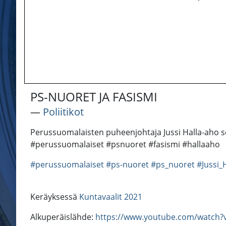
PS-NUORET JA FASISMI
―
Poliitikot
Perussuomalaisten puheenjohtaja Jussi Halla-aho s
#perussuomalaiset #psnuoret #fasismi #hallaaho
#perussuomalaiset
#ps-nuoret
#ps_nuoret
#Jussi_
Keräyksessä
Kuntavaalit 2021
Alkuperäislähde:
https://www.youtube.com/watch