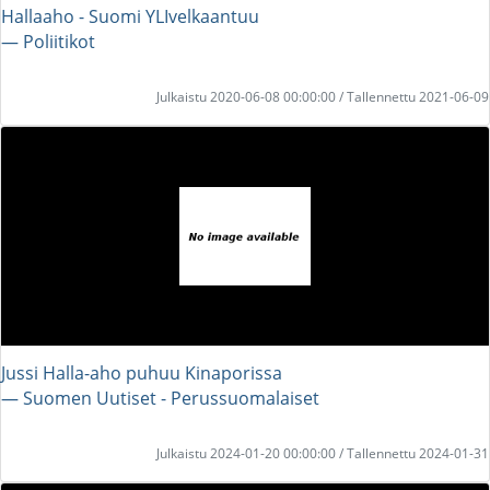
Hallaaho - Suomi YLIvelkaantuu
― Poliitikot
Julkaistu 2020-06-08 00:00:00 / Tallennettu 2021-06-09
Jussi Halla-aho puhuu Kinaporissa
― Suomen Uutiset - Perussuomalaiset
Julkaistu 2024-01-20 00:00:00 / Tallennettu 2024-01-31