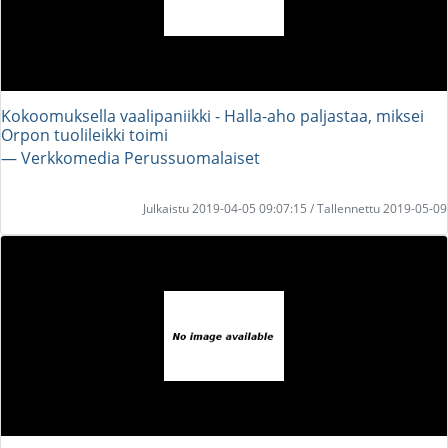
Kokoomuksella vaalipaniikki - Halla-aho paljastaa, miksei
Orpon tuolileikki toimi
― Verkkomedia Perussuomalaiset
Julkaistu 2019-04-05 09:07:15 / Tallennettu 2019-05-09