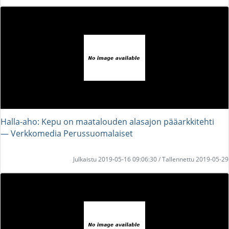
Halla-aho: Kepu on maatalouden alasajon pääarkkitehti
― Verkkomedia Perussuomalaiset
Julkaistu 2019-05-16 09:06:30 / Tallennettu 2019-05-29