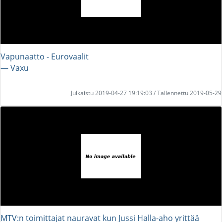
Vapunaatto - Eurovaalit
― Vaxu
Julkaistu 2019-04-27 19:19:03 / Tallennettu 2019-05-29
MTV:n toimittajat nauravat kun Jussi Halla-aho yrittää