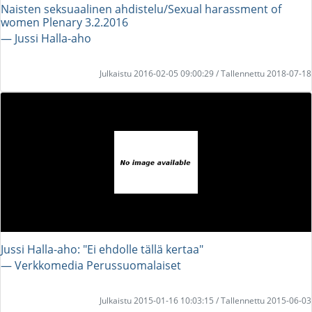
Naisten seksuaalinen ahdistelu/Sexual harassment of
women Plenary 3.2.2016
― Jussi Halla-aho
Julkaistu 2016-02-05 09:00:29 / Tallennettu 2018-07-18
Jussi Halla-aho: "Ei ehdolle tällä kertaa"
― Verkkomedia Perussuomalaiset
Julkaistu 2015-01-16 10:03:15 / Tallennettu 2015-06-03