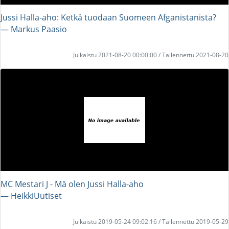
Jussi Halla-aho: Ketkä tuodaan Suomeen Afganistanista?
― Markus Paasio
Julkaistu 2021-08-20 00:00:00 / Tallennettu 2021-08-20
MC Mestari J - Mä olen Jussi Halla-aho
― HeikkiUutiset
Julkaistu 2019-05-24 09:02:16 / Tallennettu 2019-05-29