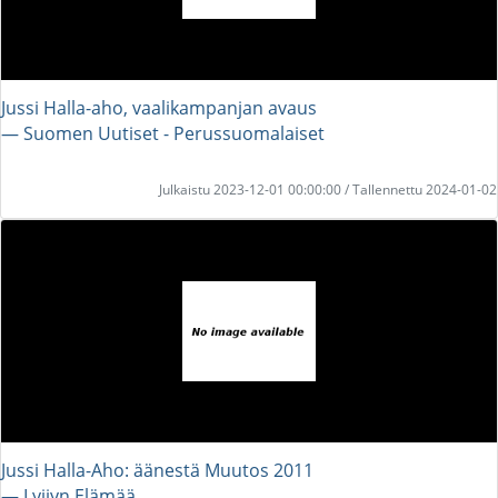
Jussi Halla-aho, vaalikampanjan avaus
― Suomen Uutiset - Perussuomalaiset
Julkaistu 2023-12-01 00:00:00 / Tallennettu 2024-01-02
Jussi Halla-Aho: äänestä Muutos 2011
― Lyijyn Elämää