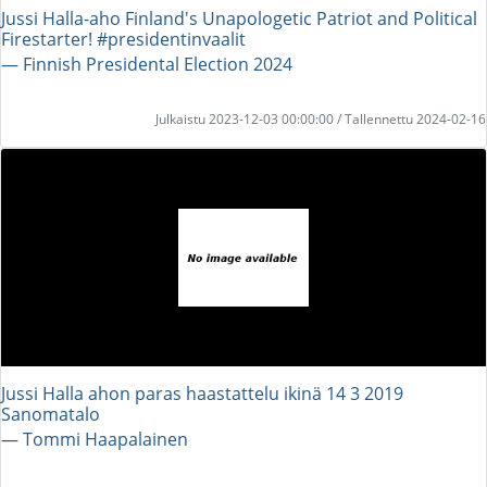
Jussi Halla-aho Finland's Unapologetic Patriot and Political
Firestarter! #presidentinvaalit
― Finnish Presidental Election 2024
Julkaistu 2023-12-03 00:00:00 / Tallennettu 2024-02-16
Jussi Halla ahon paras haastattelu ikinä 14 3 2019
Sanomatalo
― Tommi Haapalainen