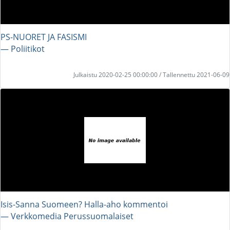
PS-NUORET JA FASISMI
― Poliitikot
Julkaistu 2020-02-25 00:00:00 / Tallennettu 2021-06-09
Isis-Sanna Suomeen? Halla-aho kommentoi
― Verkkomedia Perussuomalaiset