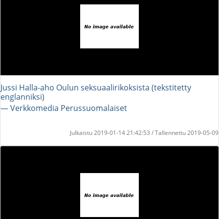
Jussi Halla-aho Oulun seksuaalirikoksista (tekstitetty
englanniksi)
― Verkkomedia Perussuomalaiset
Julkaistu 2019-01-14 21:42:53 / Tallennettu 2019-05-09