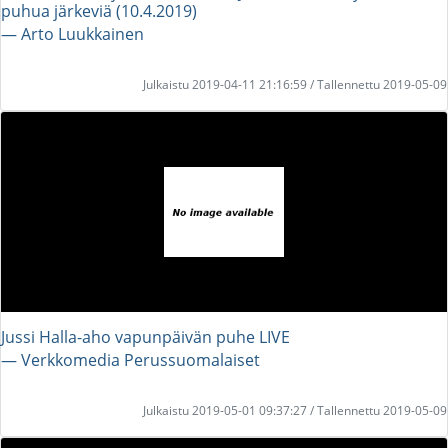
puhua järkeviä (10.4.2019)
― Arto Luukkainen
Julkaistu 2019-04-11 21:16:59 / Tallennettu 2019-05-09
Jussi Halla-aho vapunpäivän puhe LIVE
― Verkkomedia Perussuomalaiset
Julkaistu 2019-05-01 09:37:27 / Tallennettu 2019-05-09