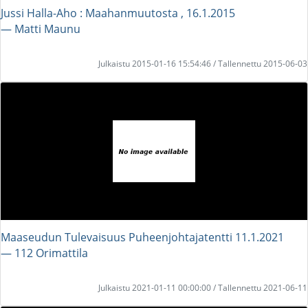
Jussi Halla-Aho : Maahanmuutosta , 16.1.2015
― Matti Maunu
Julkaistu 2015-01-16 15:54:46 / Tallennettu 2015-06-03
Maaseudun Tulevaisuus Puheenjohtajatentti 11.1.2021
― 112 Orimattila
Julkaistu 2021-01-11 00:00:00 / Tallennettu 2021-06-11