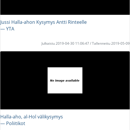
Jussi Halla-ahon Kysymys Antti Rinteelle
― YTA
Julkaistu 2019-04-30 11:06:47 / Tallennettu 2019-05-09
Halla-aho, al-Hol välikysymys
― Poliitikot