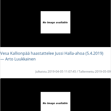
Vesa Kallionpää haastattelee Jussi Halla-ahoa (5.4.2019)
― Arto Luukkainen
Julkaistu 2019-04-05 11:07:45 / Tallennettu 2019-05-09