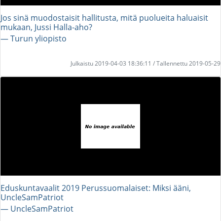
Jos sinä muodostaisit hallitusta, mitä puolueita haluaisit
mukaan, Jussi Halla-aho?
― Turun yliopisto
Julkaistu 2019-04-03 18:36:11 / Tallennettu 2019-05-29
Eduskuntavaalit 2019 Perussuomalaiset: Miksi ääni,
UncleSamPatriot
― UncleSamPatriot