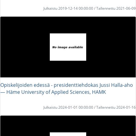
Julkaistu 2019-12-14 00:00:00 / Tallennettu 2021-06-09
Opiskelijoiden edessä - presidenttiehdokas Jussi Halla-aho
― Häme University of Applied Sciences, HAMK
Julkaistu 2024-01-01 00:00:00 / Tallennettu 2024-01-16