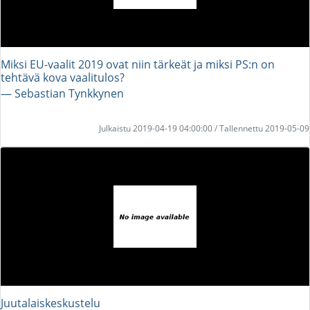
Miksi EU-vaalit 2019 ovat niin tärkeät ja miksi PS:n on
tehtävä kova vaalitulos?
― Sebastian Tynkkynen
Julkaistu 2019-04-19 04:00:00 / Tallennettu 2019-05-09
Juutalaiskeskustelu