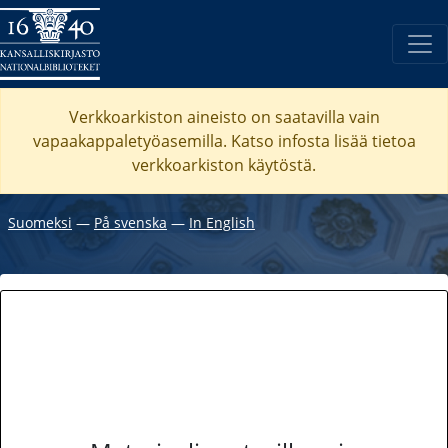
Verkkoarkiston aineisto on saatavilla vain
vapaakappaletyöasemilla. Katso
infosta
lisää tietoa
verkkoarkiston käytöstä.
Suomeksi
―
På svenska
―
In English