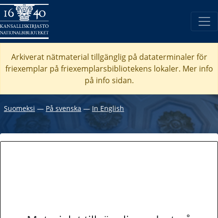
Arkiverat nätmaterial tillgänglig på dataterminaler för
friexemplar på friexemplarsbibliotekens lokaler. Mer info
på info sidan.
Suomeksi
―
På svenska
―
In English