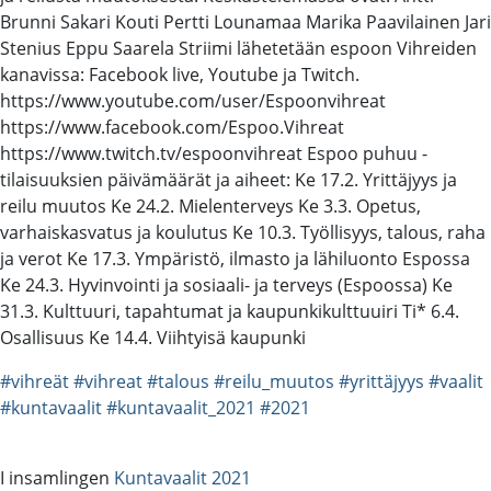
Brunni Sakari Kouti Pertti Lounamaa Marika Paavilainen Jari
Stenius Eppu Saarela Striimi lähetetään espoon Vihreiden
kanavissa: Facebook live, Youtube ja Twitch.
https://www.youtube.com/user/Espoonvihreat
https://www.facebook.com/Espoo.Vihreat
https://www.twitch.tv/espoonvihreat Espoo puhuu -
tilaisuuksien päivämäärät ja aiheet: Ke 17.2. Yrittäjyys ja
reilu muutos Ke 24.2. Mielenterveys Ke 3.3. Opetus,
varhaiskasvatus ja koulutus Ke 10.3. Työllisyys, talous, raha
ja verot Ke 17.3. Ympäristö, ilmasto ja lähiluonto Espossa
Ke 24.3. Hyvinvointi ja sosiaali- ja terveys (Espoossa) Ke
31.3. Kulttuuri, tapahtumat ja kaupunkikulttuuiri Ti* 6.4.
Osallisuus Ke 14.4. Viihtyisä kaupunki
#vihreät
#vihreat
#talous
#reilu_muutos
#yrittäjyys
#vaalit
#kuntavaalit
#kuntavaalit_2021
#2021
I insamlingen
Kuntavaalit 2021