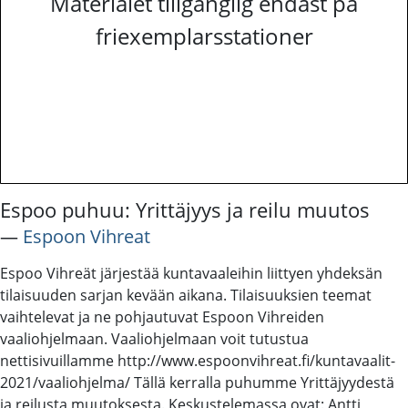
Materialet tillgänglig endast på
friexemplarsstationer
Espoo puhuu: Yrittäjyys ja reilu muutos
―
Espoon Vihreat
Espoo Vihreät järjestää kuntavaaleihin liittyen yhdeksän
tilaisuuden sarjan kevään aikana. Tilaisuuksien teemat
vaihtelevat ja ne pohjautuvat Espoon Vihreiden
vaaliohjelmaan. Vaaliohjelmaan voit tutustua
nettisivuillamme http://www.espoonvihreat.fi/kuntavaalit-
2021/vaaliohjelma/ Tällä kerralla puhumme Yrittäjyydestä
ja reilusta muutoksesta. Keskustelemassa ovat: Antti