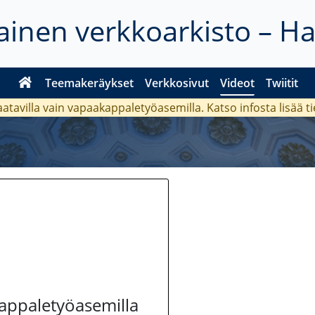
inen verkkoarkisto – H
Teemakeräykset
Verkkosivut
Videot
Twiitit
aatavilla vain vapaakappaletyöasemilla. Katso
infosta
lisää t
kappaletyöasemilla