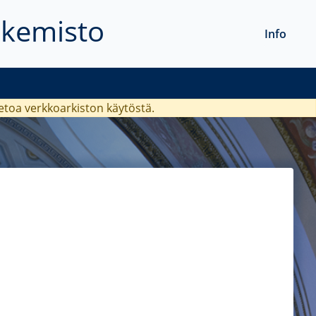
akemisto
Info
ietoa verkkoarkiston käytöstä.