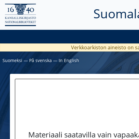
Suomala
Verkkoarkiston aineisto on s
Suomeksi
―
På svenska
―
In English
Materiaali saatavilla vain vapaa