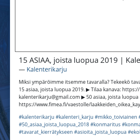
15 ASIAA, joista luopua 2019 | Kale
―
Kalenterikarju
Miksi ympäröimme itsemme tavaralla? Tekeekö tavara 
15 asiaa, joista luopua 2019. ▶ Tilaa kanava: https:
kalenterikarju@gmail.com ▶ 50 asiaa, joista luopua
https://www.fimea.fi/vaestolle/laakkeiden_oikea_k
#kalenterikarju
#kalenteri_karju
#mikko_toiviainen
#50_asiaa_joista_luopua_2018
#konmaritus
#konma
#tavarat_kierrätykseen
#asioita_joista_luopua
#ekol