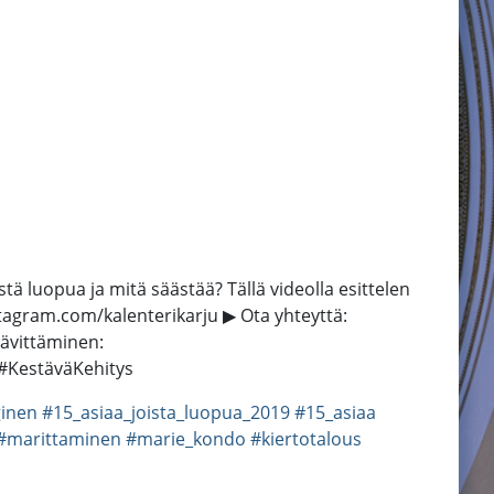
ä luopua ja mitä säästää? Tällä videolla esittelen
nstagram.com/kalenterikarju ▶ Ota yhteyttä:
hävittäminen:
 #KestäväKehitys
ginen
#15_asiaa_joista_luopua_2019
#15_asiaa
#marittaminen
#marie_kondo
#kiertotalous