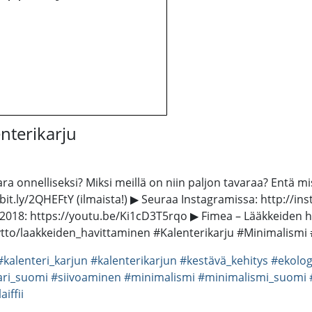
nterikarju
onnelliseksi? Miksi meillä on niin paljon tavaraa? Entä mist
//bit.ly/2QHEFtY (ilmaista!) ▶ Seuraa Instagramissa: http://i
 2018: https://youtu.be/Ki1cD3T5rqo ▶ Fimea – Lääkkeiden 
aytto/laakkeiden_havittaminen #Kalenterikarju #Minimalismi
#kalenteri_karjun
#kalenterikarjun
#kestävä_kehitys
#ekolo
ri_suomi
#siivoaminen
#minimalismi
#minimalismi_suomi
aiffii