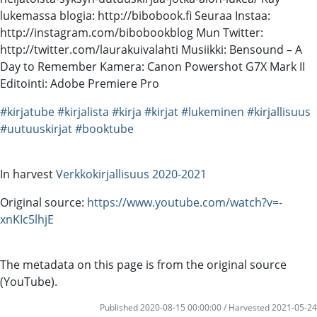
lukemassa blogia: http://bibobook.fi Seuraa Instaa:
http://instagram.com/bibobookblog Mun Twitter:
http://twitter.com/laurakuivalahti Musiikki: Bensound – A
Day to Remember Kamera: Canon Powershot G7X Mark II
Editointi: Adobe Premiere Pro
#kirjatube
#kirjalista
#kirja
#kirjat
#lukeminen
#kirjallisuus
#uutuuskirjat
#booktube
In harvest
Verkkokirjallisuus 2020-2021
Original source:
https://www.youtube.com/watch?v=-
xnKIc5lhjE
The metadata on this page is from the original source
(YouTube).
Published 2020-08-15 00:00:00 / Harvested 2021-05-24