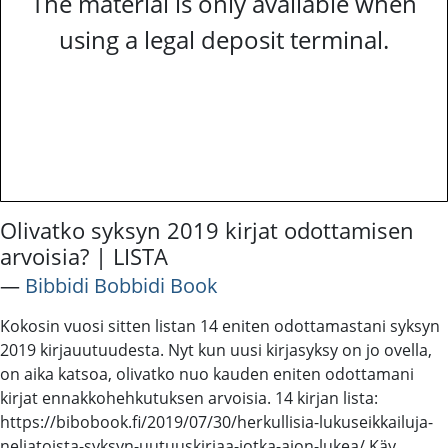
The material is only available when
using a legal deposit terminal.
Olivatko syksyn 2019 kirjat odottamisen
arvoisia? | LISTA
―
Bibbidi Bobbidi Book
Kokosin vuosi sitten listan 14 eniten odottamastani syksyn
2019 kirjauutuudesta. Nyt kun uusi kirjasyksy on jo ovella,
on aika katsoa, olivatko nuo kauden eniten odottamani
kirjat ennakkohehkutuksen arvoisia. 14 kirjan lista:
https://bibobook.fi/2019/07/30/herkullisia-lukuseikkailuja-
neljatoista-syksyn-uutuuskirjaa-jotka-aion-lukea/ Käy