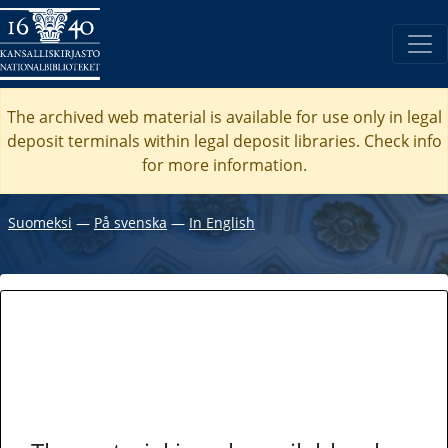
The archived web material is available for use only in legal
deposit terminals within legal deposit libraries. Check
info
for more information.
Suomeksi
―
På svenska
―
In English