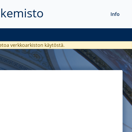
akemisto
Info
ietoa verkkoarkiston käytöstä.