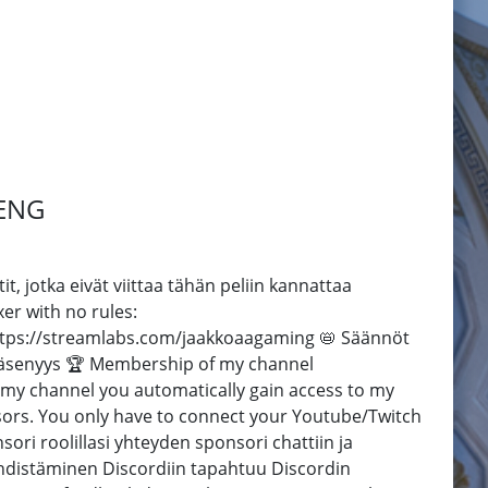
 ENG
, jotka eivät viittaa tähän peliin kannattaa
xer with no rules:
 https://streamlabs.com/jaakkoaagaming 📛 Säännöt
 jäsenyys 🏆 Membership of my channel
 channel you automatically gain access to my
sors. You only have to connect your Youtube/Twitch
ori roolillasi yhteyden sponsori chattiin ja
yhdistäminen Discordiin tapahtuu Discordin