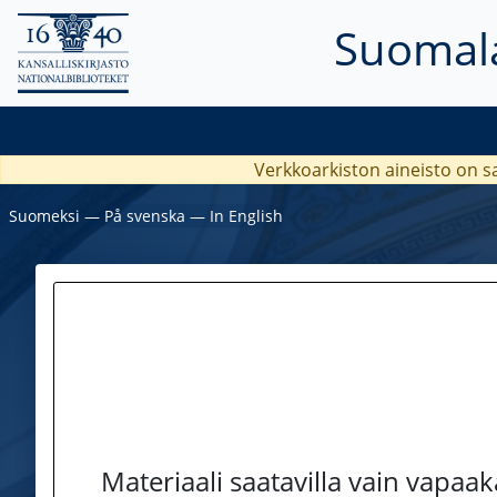
Suomala
Verkkoarkiston aineisto on s
Suomeksi
―
På svenska
―
In English
Materiaali saatavilla vain vapaa