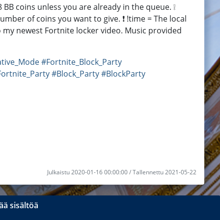
8 BB coins unless you are already in the queue. ❕
mber of coins you want to give. ❗ !time = The local
to my newest Fortnite locker video. Music provided
ative_Mode
#Fortnite_Block_Party
ortnite_Party
#Block_Party
#BlockParty
Julkaistu 2020-01-16 00:00:00 / Tallennettu 2021-05-22
ä sisältöä