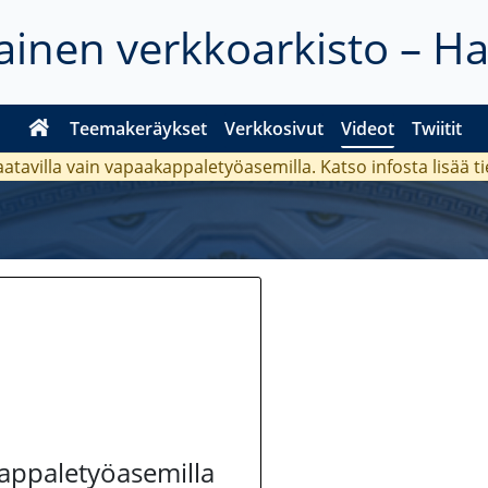
inen verkkoarkisto – H
Teemakeräykset
Verkkosivut
Videot
Twiitit
aatavilla vain vapaakappaletyöasemilla. Katso
infosta
lisää t
kappaletyöasemilla