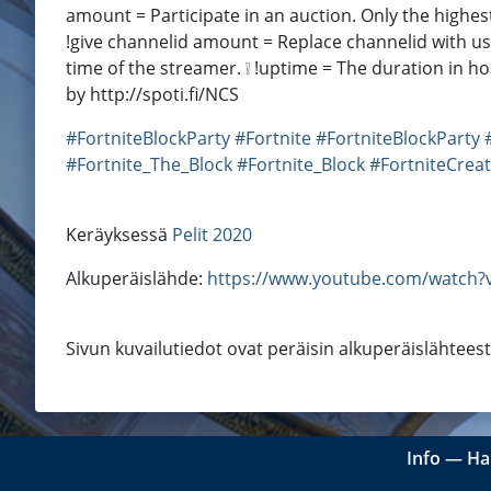
amount = Participate in an auction. Only the highest
!give channelid amount = Replace channelid with use
time of the streamer. ❕ !uptime = The duration in ho
by http://spoti.fi/NCS
#FortniteBlockParty
#Fortnite
#FortniteBlockParty
#Fortnite_The_Block
#Fortnite_Block
#FortniteCreat
Keräyksessä
Pelit 2020
Alkuperäislähde:
https://www.youtube.com/watch
Sivun kuvailutiedot ovat peräisin alkuperäislähtees
Info
―
Ha