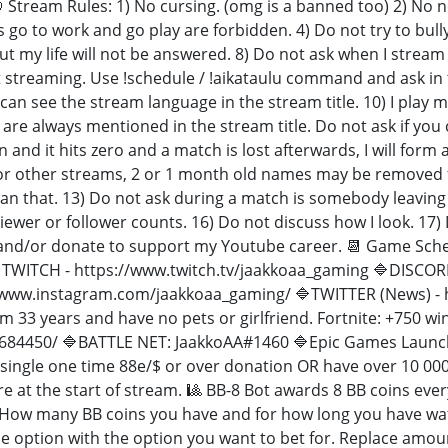
 📛 Stream Rules: 1) No cursing. (omg is a banned too) 2) No
 go to work and go play are forbidden. 4) Do not try to bul
ut my life will not be answered. 8) Do not ask when I str
t streaming. Use !schedule / !aikataulu command and ask in th
u can see the stream language in the stream title. 10) I p
re always mentioned in the stream title. Do not ask if you 
 and it hits zero and a match is lost afterwards, I will 
for other streams, 2 or 1 month old names may be removed 
an that. 13) Do not ask during a match is somebody leaving
ewer or follower counts. 16) Do not discuss how I look. 17) Do
and/or donate to support my Youtube career. 📆 Game Schedu
WITCH - https://www.twitch.tv/jaakkoaa_gaming 🔷DISCOR
/www.instagram.com/jaakkoaa_gaming/ 🔷TWITTER (News) - 
I'm 33 years and have no pets or girlfriend. Fortnite: +750 wi
684450/ 🔷BATTLE NET: JaakkoAA#1460 🔷Epic Games Launch
 single one time 88e/$ or over donation OR have over 10 00
e at the start of stream. 🎱 BB-8 Bot awards 8 BB coins eve
 How many BB coins you have and for how long you have watch
ce option with the option you want to bet for. Replace amoun