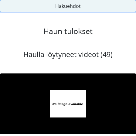
Hakuehdot
Haun tulokset
Haulla löytyneet videot (49)