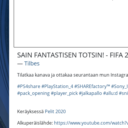
SAIN FANTASTISEN TOTSIN! - FIFA
―
Tilbes
Tilatkaa kanava ja ottakaa seurantaan mun Instagr
#PS4share
#PlayStation_4
#SHAREfactory™
#Sony_I
#pack_opening
#player_pick
#jalkapallo
#allu:d
#sni
Keräyksessä
Pelit 2020
Alkuperäislähde:
https://www.youtube.com/watch