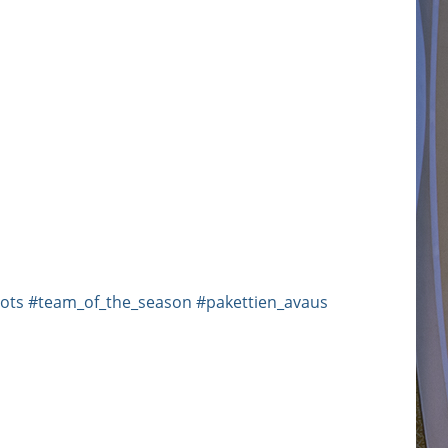
ots
#team_of_the_season
#pakettien_avaus