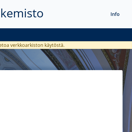
akemisto
Info
ietoa verkkoarkiston käytöstä.