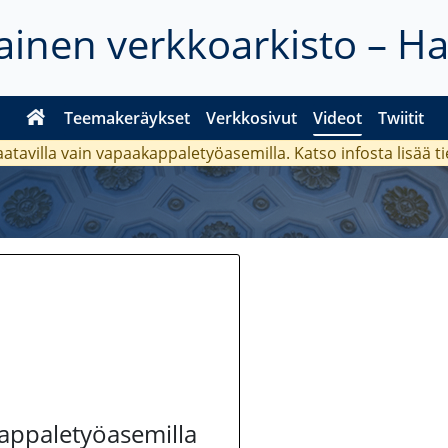
inen verkkoarkisto – H
Teemakeräykset
Verkkosivut
Videot
Twiitit
aatavilla vain vapaakappaletyöasemilla. Katso
infosta
lisää t
kappaletyöasemilla