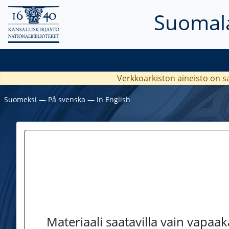
Suomala
Verkkoarkiston aineisto on s
Suomeksi
―
På svenska
―
In English
Materiaali saatavilla vain vapaa