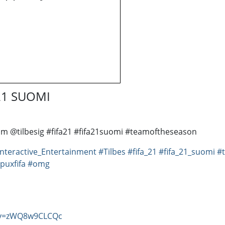
 21 SUOMI
am @tilbesig #fifa21 #fifa21suomi #teamoftheseason
nteractive_Entertainment
#Tilbes
#fifa_21
#fifa_21_suomi
#t
puxfifa
#omg
?v=zWQ8w9CLCQc