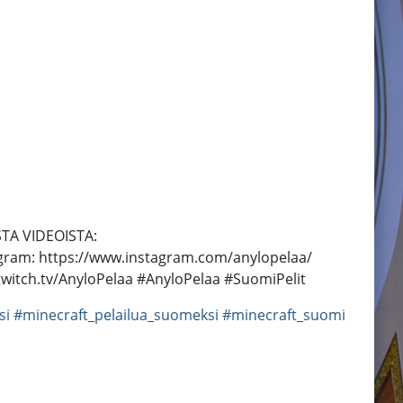
ISTA VIDEOISTA:
tagram: https://www.instagram.com/anylopelaa/
twitch.tv/AnyloPelaa #AnyloPelaa #SuomiPelit
si
#minecraft_pelailua_suomeksi
#minecraft_suomi