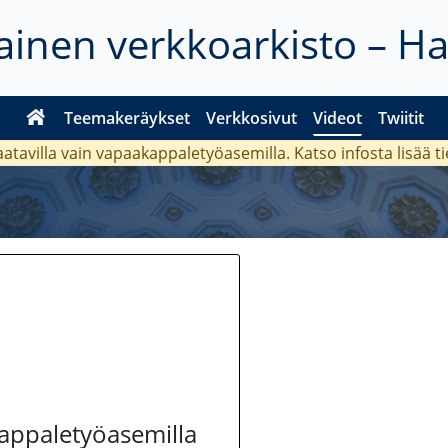
inen verkkoarkisto – H
Teemakeräykset
Verkkosivut
Videot
Twiitit
aatavilla vain vapaakappaletyöasemilla. Katso
infosta
lisää t
kappaletyöasemilla