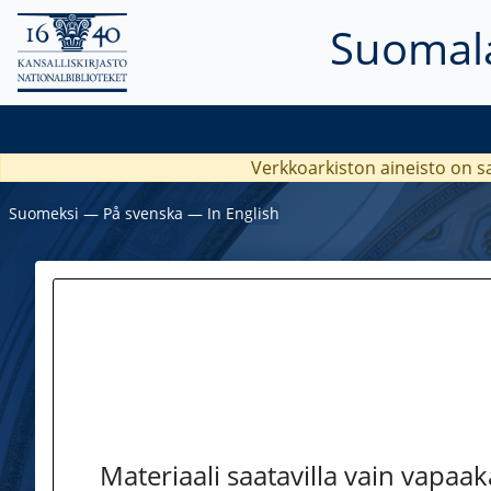
Suomala
Verkkoarkiston aineisto on s
Suomeksi
―
På svenska
―
In English
Materiaali saatavilla vain vapaa