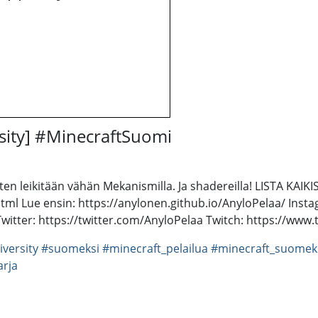
sity] #MinecraftSuomi
tten leikitään vähän Mekanismilla. Ja shadereilla! LISTA KAIK
html Lue ensin: https://anylonen.github.io/AnyloPelaa/ Ins
itter: https://twitter.com/AnyloPelaa Twitch: https://www.
iversity
#suomeksi
#minecraft_pelailua
#minecraft_suomek
arja