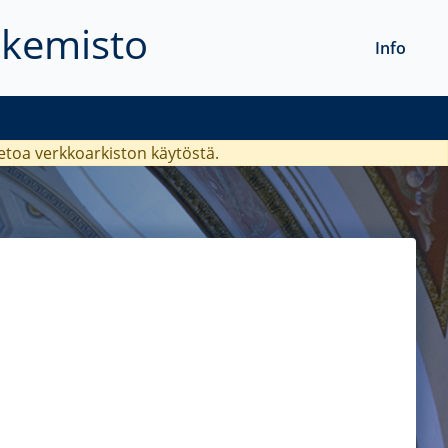
akemisto
Info
ietoa verkkoarkiston käytöstä.