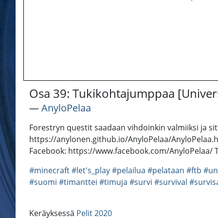
Osa 39: Tukikohtajumppaa [Univer
―
AnyloPelaa
Forestryn questit saadaan vihdoinkin valmiiksi ja si
https://anylonen.github.io/AnyloPelaa/AnyloPelaa.
Facebook: https://www.facebook.com/AnyloPelaa/ Tw
#minecraft
#let's_play
#pelailua
#pelataan
#ftb
#un
#suomi
#timanttei
#timuja
#survi
#survival
#survis
Keräyksessä
Pelit 2020