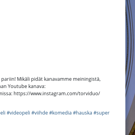
 pariin! Mikäli pidät kanavamme meiningistä,
onan Youtube kanava:
missa: https://www.instagram.com/torviduo/
eli
#videopeli
#viihde
#komedia
#hauska
#super