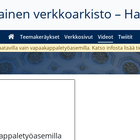
inen verkkoarkisto – H
Teemakeräykset
Verkkosivut
Videot
Twiitit
aatavilla vain vapaakappaletyöasemilla. Katso
infosta
lisää t
kappaletyöasemilla