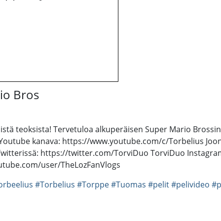
io Bros
istä teoksista! Tervetuloa alkuperäisen Super Mario Brossin
en Youtube kanava: https://www.youtube.com/c/Torbelius Jo
tterissä: https://twitter.com/TorviDuo TorviDuo Instagra
youtube.com/user/TheLozFanVlogs
orbeelius
#Torbelius
#Torppe
#Tuomas
#pelit
#pelivideo
#p