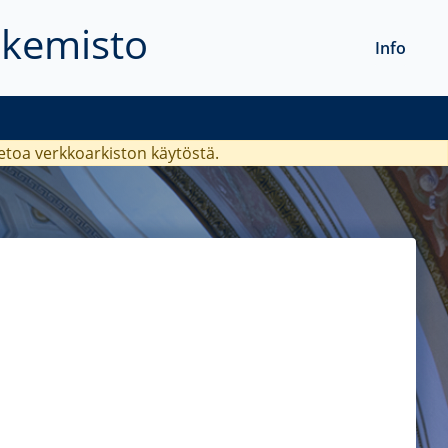
akemisto
Info
ietoa verkkoarkiston käytöstä.