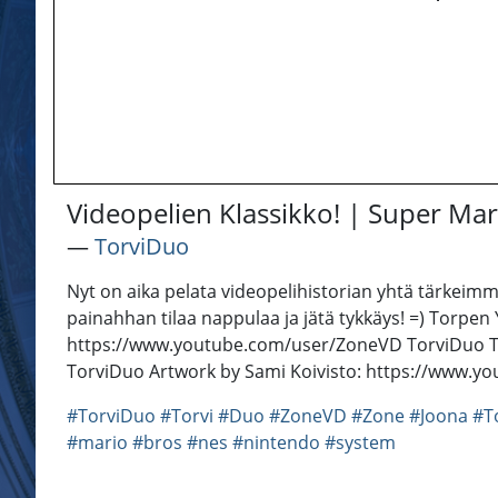
Videopelien Klassikko! | Super Mar
―
TorviDuo
Nyt on aika pelata videopelihistorian yhtä tärkeimm
painahhan tilaa nappulaa ja jätä tykkäys! =) Torp
https://www.youtube.com/user/ZoneVD TorviDuo Twi
TorviDuo Artwork by Sami Koivisto: https://www.
#TorviDuo
#Torvi
#Duo
#ZoneVD
#Zone
#Joona
#T
#mario
#bros
#nes
#nintendo
#system