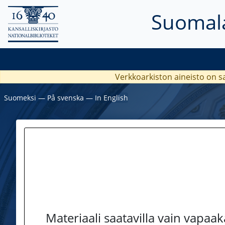
Suomala
Verkkoarkiston aineisto on s
Suomeksi
―
På svenska
―
In English
Materiaali saatavilla vain vapaa