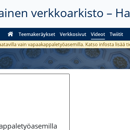
inen verkkoarkisto – H
Teemakeräykset
Verkkosivut
Videot
Twiitit
aatavilla vain vapaakappaletyöasemilla. Katso
infosta
lisää t
kappaletyöasemilla