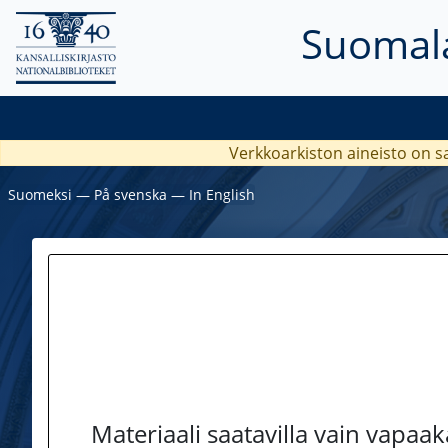
Suomala
Verkkoarkiston aineisto on s
Suomeksi
―
På svenska
―
In English
Materiaali saatavilla vain vapaa