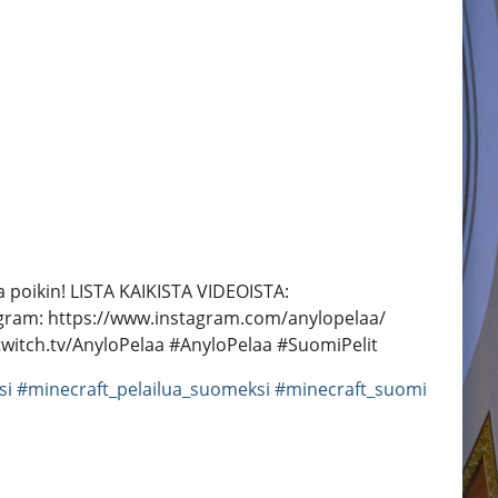
a poikin! LISTA KAIKISTA VIDEOISTA:
tagram: https://www.instagram.com/anylopelaa/
twitch.tv/AnyloPelaa #AnyloPelaa #SuomiPelit
si
#minecraft_pelailua_suomeksi
#minecraft_suomi