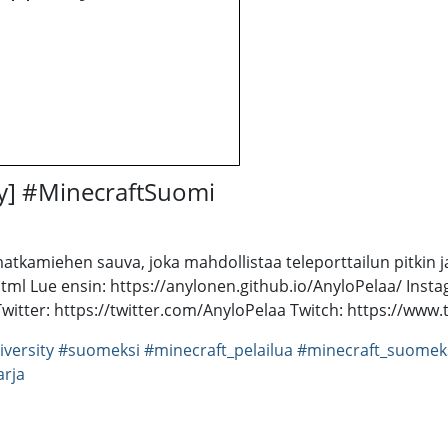
ity] #MinecraftSuomi
matkamiehen sauva, joka mahdollistaa teleporttailun pitkin j
html Lue ensin: https://anylonen.github.io/AnyloPelaa/ Ins
itter: https://twitter.com/AnyloPelaa Twitch: https://www.
iversity
#suomeksi
#minecraft_pelailua
#minecraft_suomek
arja