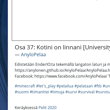
Osa 37: Kotini on linnani [Univers
―
AnyloPelaa
Edistetään EnderIO:ta tekemällä langaton laturi ja 
https://anylonen.github.io/AnyloPelaa/AnyloPelaa.
Facebook: https://www.facebook.com/AnyloPelaa/ Tw
#minecraft
#let's_play
#pelailua
#pelataan
#ftb
#un
#suomi
#timanttei
#timuja
#survi
#survival
#survis
Keräyksessä
Pelit 2020