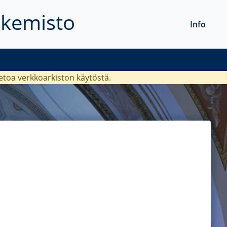
akemisto
Info
ietoa verkkoarkiston käytöstä.