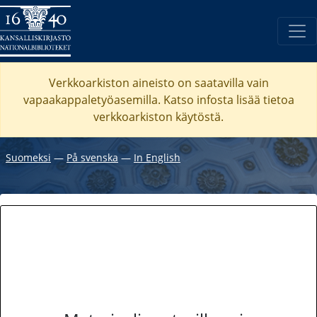
Verkkoarkiston aineisto on saatavilla vain
vapaakappaletyöasemilla. Katso
infosta
lisää tietoa
verkkoarkiston käytöstä.
Suomeksi
―
På svenska
―
In English