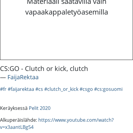
Materiaali saatavilla vain
vapaakappaletyöasemilla
CS:GO - Clutch or kick, clutch
―
FaijaRektaa
#fr
#faijarektaa
#cs
#clutch_or_kick
#csgo
#cs:gosuomi
Keräyksessä
Pelit 2020
Alkuperäislähde:
https://www.youtube.com/watch?
v=x3aantLBg54