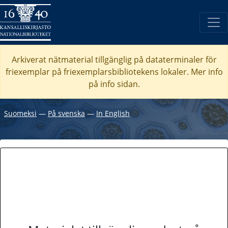
Arkiverat nätmaterial tillgänglig på dataterminaler för
friexemplar på friexemplarsbibliotekens lokaler. Mer info
på info sidan.
Suomeksi
―
På svenska
―
In English