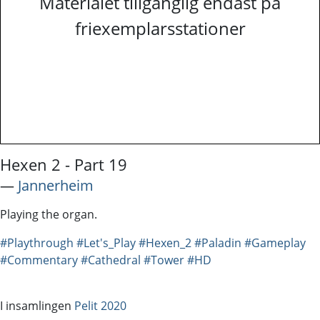
Materialet tillgänglig endast på
friexemplarsstationer
Hexen 2 - Part 19
―
Jannerheim
Playing the organ.
#Playthrough
#Let's_Play
#Hexen_2
#Paladin
#Gameplay
#Commentary
#Cathedral
#Tower
#HD
I insamlingen
Pelit 2020