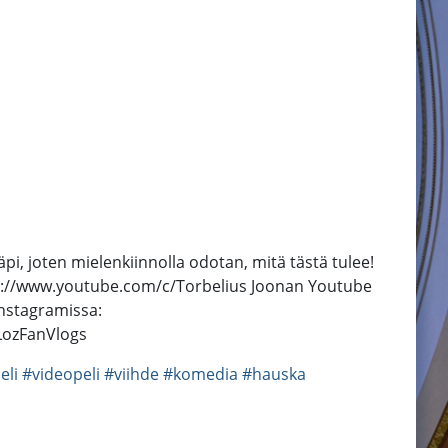
pi, joten mielenkiinnolla odotan, mitä tästä tulee!
tps://www.youtube.com/c/Torbelius Joonan Youtube
nstagramissa:
LozFanVlogs
eli
#videopeli
#viihde
#komedia
#hauska