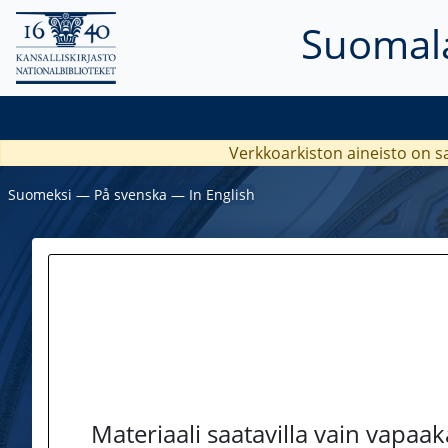
Suomala
Verkkoarkiston aineisto on s
Suomeksi
―
På svenska
―
In English
Materiaali saatavilla vain vapaa