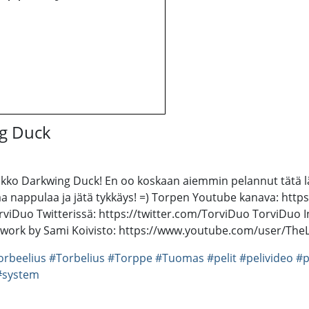
ng Duck
assikko Darkwing Duck! En oo koskaan aiemmin pelannut tätä lä
aa nappulaa ja jätä tykkäys! =) Torpen Youtube kanava: ht
iDuo Twitterissä: https://twitter.com/TorviDuo TorviDuo I
twork by Sami Koivisto: https://www.youtube.com/user/The
orbeelius
#Torbelius
#Torppe
#Tuomas
#pelit
#pelivideo
#p
#system