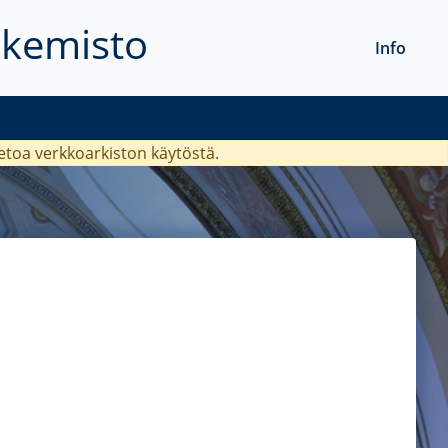
akemisto
Info
ietoa verkkoarkiston käytöstä.