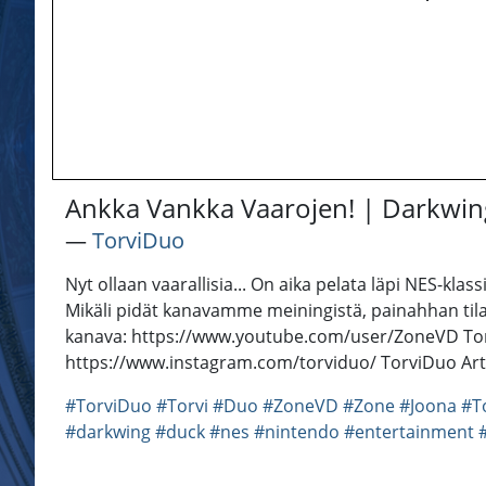
Ankka Vankka Vaarojen! | Darkwi
―
TorviDuo
Nyt ollaan vaarallisia... On aika pelata läpi NES-kl
Mikäli pidät kanavamme meiningistä, painahhan til
kanava: https://www.youtube.com/user/ZoneVD Torv
https://www.instagram.com/torviduo/ TorviDuo Ar
#TorviDuo
#Torvi
#Duo
#ZoneVD
#Zone
#Joona
#T
#darkwing
#duck
#nes
#nintendo
#entertainment