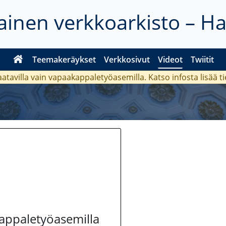
inen verkkoarkisto – H
Teemakeräykset
Verkkosivut
Videot
Twiitit
aatavilla vain vapaakappaletyöasemilla. Katso
infosta
lisää t
kappaletyöasemilla