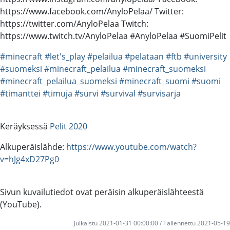
https://www.facebook.com/AnyloPelaa/ Twitter:
https://twitter.com/AnyloPelaa Twitch:
https://www.twitch.tv/AnyloPelaa #AnyloPelaa #SuomiPelit
#minecraft
#let's_play
#pelailua
#pelataan
#ftb
#university
#suomeksi
#minecraft_pelailua
#minecraft_suomeksi
#minecraft_pelailua_suomeksi
#minecraft_suomi
#suomi
#timanttei
#timuja
#survi
#survival
#survisarja
Keräyksessä
Pelit 2020
Alkuperäislähde:
https://www.youtube.com/watch?
v=hJg4xD27Pg0
Sivun kuvailutiedot ovat peräisin alkuperäislähteestä
(YouTube).
Julkaistu 2021-01-31 00:00:00 / Tallennettu 2021-05-19