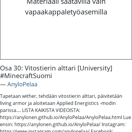
Materiaali saatavilla vain
vapaakappaletyöasemilla
Osa 30: Vitostierin alttari [University]
#MinecraftSuomi
―
AnyloPelaa
Tapetaan wither, tehdään vitostierin alttari, päivitetään
living armor ja aloitetaan Applied Energistics -modin
parissa.... LISTA KAIKISTA VIDEOISTA:
https://anylonen.github.io/AnyloPelaa/AnyloPelaa.html Lue
ensin: https://anylonen.github.io/AnyloPelaa/ Instagram:
https://www.instagram.com/anylopelaa/ Facebook: