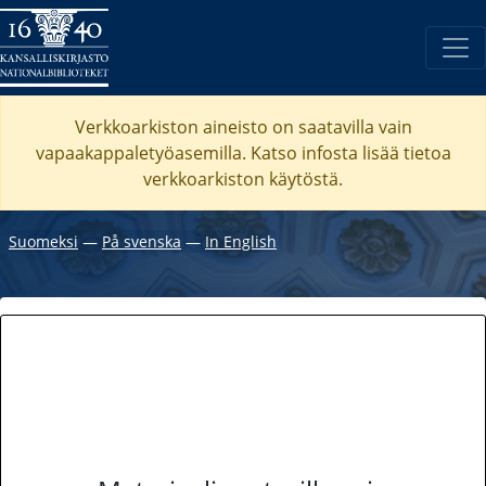
Verkkoarkiston aineisto on saatavilla vain
vapaakappaletyöasemilla. Katso
infosta
lisää tietoa
verkkoarkiston käytöstä.
Suomeksi
―
På svenska
―
In English