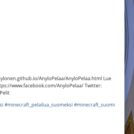
anylonen.github.io/AnyloPelaa/AnyloPelaa.html Lue
ttps://www.facebook.com/AnyloPelaa/ Twitter:
Pelit
si
#minecraft_pelailua_suomeksi
#minecraft_suomi