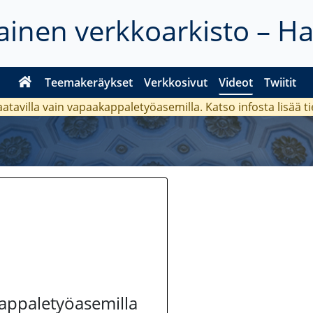
inen verkkoarkisto – H
Teemakeräykset
Verkkosivut
Videot
Twiitit
aatavilla vain vapaakappaletyöasemilla. Katso
infosta
lisää t
kappaletyöasemilla