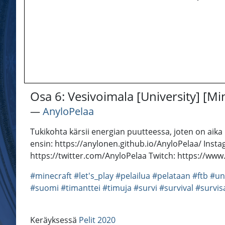
Osa 6: Vesivoimala [University] [Mi
―
AnyloPelaa
Tukikohta kärsii energian puutteessa, joten on aika
ensin: https://anylonen.github.io/AnyloPelaa/ Ins
https://twitter.com/AnyloPelaa Twitch: https://ww
#minecraft
#let's_play
#pelailua
#pelataan
#ftb
#un
#suomi
#timanttei
#timuja
#survi
#survival
#survis
Keräyksessä
Pelit 2020