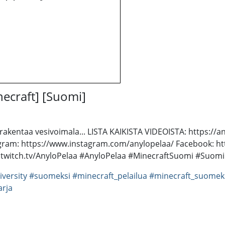
necraft] [Suomi]
 rakentaa vesivoimala... LISTA KAIKISTA VIDEOISTA: https://
tagram: https://www.instagram.com/anylopelaa/ Facebook: h
w.twitch.tv/AnyloPelaa #AnyloPelaa #MinecraftSuomi #Suomi
iversity
#suomeksi
#minecraft_pelailua
#minecraft_suomek
arja