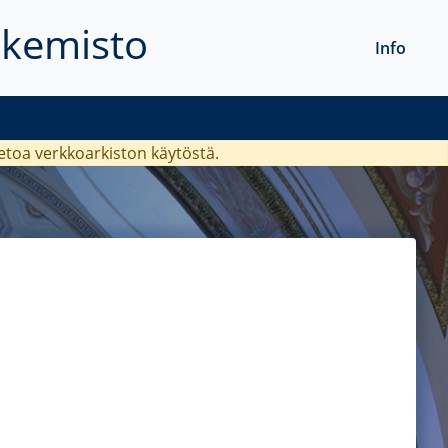
akemisto
Info
ietoa verkkoarkiston käytöstä.