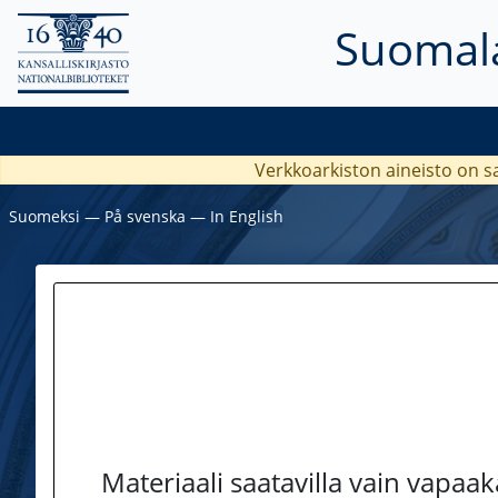
Suomala
Verkkoarkiston aineisto on s
Suomeksi
―
På svenska
―
In English
Materiaali saatavilla vain vapaa