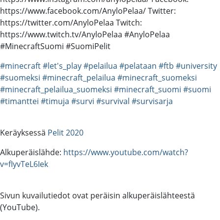
https://www.facebook.com/AnyloPelaa/ Twitter:
https://twitter.com/AnyloPelaa Twitch:
https://www.twitch.tv/AnyloPelaa #AnyloPelaa
#MinecraftSuomi #SuomiPelit
#minecraft
#let's_play
#pelailua
#pelataan
#ftb
#university
#suomeksi
#minecraft_pelailua
#minecraft_suomeksi
#minecraft_pelailua_suomeksi
#minecraft_suomi
#suomi
#timanttei
#timuja
#survi
#survival
#survisarja
Keräyksessä
Pelit 2020
Alkuperäislähde:
https://www.youtube.com/watch?
v=fIyvTeL6Iek
Sivun kuvailutiedot ovat peräisin alkuperäislähteestä
(YouTube).