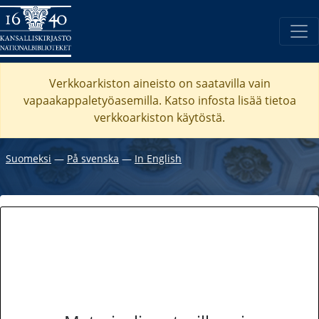
Verkkoarkiston aineisto on saatavilla vain
vapaakappaletyöasemilla. Katso
infosta
lisää tietoa
verkkoarkiston käytöstä.
Suomeksi
―
På svenska
―
In English