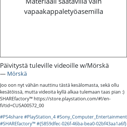
Materiaali saatavilla vain
vapaakappaletyöasemilla
Päivitystä tuleville videoille w/Mörskä
―
Mörskä
Joo oon nyt vähän nauttinu tästä kesälomasta, sekä ollu
kesätöissä, mutta videoita kyllä alkaa tulemaan taas pian :)
SHAREfactory™ https://store.playstation.com/#!/en-
fi/tid=CUSA00572_00
#PS4share
#PlayStation_4
#Sony_Computer_Entertainment
#SHAREfactory™
#{5859dfec-026f-46ba-bea0-02bf43aa1a6f}