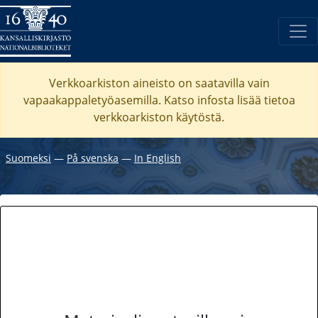
Verkkoarkiston aineisto on saatavilla vain
vapaakappaletyöasemilla. Katso
infosta
lisää tietoa
verkkoarkiston käytöstä.
Suomeksi
―
På svenska
―
In English